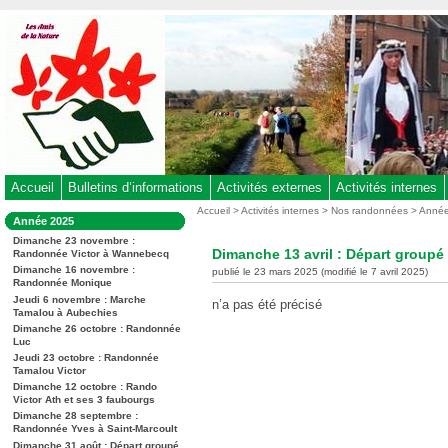
Aller
au
contenu
-
Aller
au
menu
principal
-
Accueil
Bulletins d’informations
Activités externes
Activités internes
Aller
Vous
Accueil
>
Activités internes
>
Nos randonnées
>
Anné
Dans
Année 2025
êtes
à
la
ici
Dimanche 23 novembre :
rubrique
la
Dimanche 13 avril : Départ group
Randonnée Victor à Wannebecq
:
:
recherche
Dimanche 16 novembre :
publié le 23 mars 2025 (modifié le 7 avril 2025)
Randonnée Monique
Jeudi 6 novembre : Marche
n’a pas été précisé
Tamalou à Aubechies
Dimanche 26 octobre : Randonnée
Luc
Jeudi 23 octobre : Randonnée
Tamalou Victor
Dimanche 12 octobre : Rando
Victor Ath et ses 3 faubourgs
Dimanche 28 septembre :
Randonnée Yves à Saint-Marcoult
Dimanche 31 août : Départ groupé