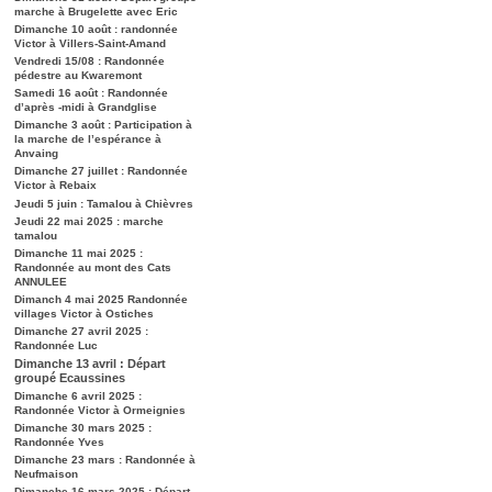
marche à Brugelette avec Eric
Dimanche 10 août : randonnée
Victor à Villers-Saint-Amand
Vendredi 15/08 : Randonnée
pédestre au Kwaremont
Samedi 16 août : Randonnée
d’après -midi à Grandglise
Dimanche 3 août : Participation à
la marche de l’espérance à
Anvaing
Dimanche 27 juillet : Randonnée
Victor à Rebaix
Jeudi 5 juin : Tamalou à Chièvres
Jeudi 22 mai 2025 : marche
tamalou
Dimanche 11 mai 2025 :
Randonnée au mont des Cats
ANNULEE
Dimanch 4 mai 2025 Randonnée
villages Victor à Ostiches
Dimanche 27 avril 2025 :
Randonnée Luc
Dimanche 13 avril : Départ
groupé Ecaussines
Dimanche 6 avril 2025 :
Randonnée Victor à Ormeignies
Dimanche 30 mars 2025 :
Randonnée Yves
Dimanche 23 mars : Randonnée à
Neufmaison
Dimanche 16 mars 2025 : Départ