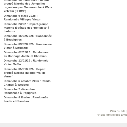
groupé Marche des Jonquilles
organisée par Mont-marche à Wez-
Velvain (FFBMP)
Dimanche 9 mars 2025 :
Randonnée Villages Victor
Dimanche 23/02 : Départ groupé
marche fédérale des ’Roitelets’ à
Ladeuze.
Dimanche 16/02/2025 : Randonnée
à Bouvignies
Dimanche 09/02/2025 : Randonnée
Victor à Moulbaix
Dimanche 02/02/25 : Randonnée
au Borinage Joette et Christian
Dimanche 12/01/25 : Randonnée
Victor Maffle
Dimanche 05/01/2025 : Départ
groupé Marche du club ’Val de
Verne ’
Dimanche 5 octobre 2025 : Rando
Chantal à Wodecq
Dimanche 7 décembre :
Randonnée à Papignies
Dimanche 8 février : Randonnée
Joëtte et Christian
Plan du site
© Site officiel des am