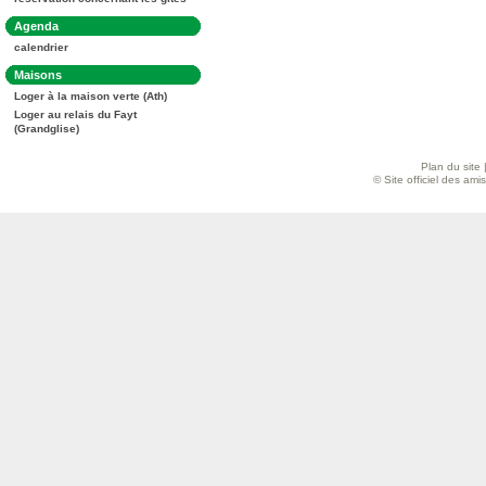
:
Dans
Agenda
la
calendrier
rubrique
:
Dans
Maisons
la
Loger à la maison verte (Ath)
rubrique
:
Loger au relais du Fayt
(Grandglise)
Plan du site
© Site officiel des am