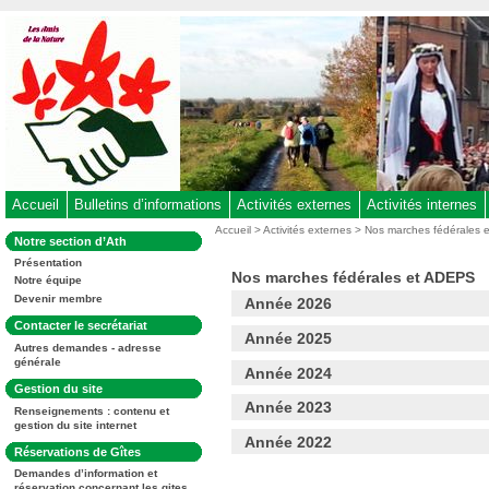
Aller
au
contenu
-
Aller
au
menu
principal
-
Accueil
Bulletins d’informations
Activités externes
Activités internes
Aller
Vous
Accueil
>
Activités externes
> Nos marches fédérales 
Dans
Notre section d’Ath
êtes
à
la
ici
Présentation
rubrique
la
Nos marches fédérales et ADEPS
:
Notre équipe
:
recherche
Devenir membre
Année 2026
Dans
Contacter le secrétariat
Année 2025
la
Autres demandes - adresse
rubrique
générale
:
Année 2024
Dans
Gestion du site
la
Année 2023
Renseignements : contenu et
rubrique
gestion du site internet
:
Année 2022
Dans
Réservations de Gîtes
la
Demandes d’information et
rubrique
réservation concernant les gites