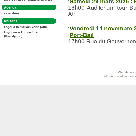
Samedi 29 mars 2025 : R
:
18h00 Auditorium tour B
Dans
Agenda
la
Ath
calendrier
rubrique
:
Dans
Maisons
la
Vendredi 14 novembre 20
Loger à la maison verte (Ath)
rubrique
:
Loger au relais du Fayt
Port-Bail
(Grandglise)
17h00 Rue du Gouvernem
Plan du site
© Site officiel des am