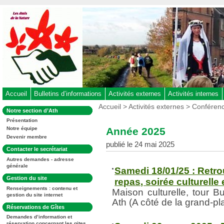
Aller
au
contenu
-
Aller
au
menu
principal
-
Accueil
Bulletins d’informations
Activités externes
Activités internes
Aller
Vous
Accueil
>
Activités externes
>
Conférenc
Dans
Notre section d’Ath
êtes
à
la
ici
Présentation
rubrique
la
:
Année 2025
Notre équipe
:
recherche
Devenir membre
publié le 24 mai 2025
Dans
Contacter le secrétariat
la
Autres demandes - adresse
rubrique
générale
:
Samedi 18/01/25 : Retro
Dans
Gestion du site
repas, soirée culturell
la
Renseignements : contenu et
rubrique
Maison culturelle, tour 
gestion du site internet
:
Ath (A côté de la grand-pl
Dans
Réservations de Gîtes
la
Demandes d’information et
rubrique
réservation concernant les gites