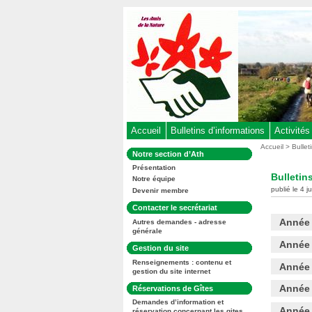
Aller
au
contenu
-
Aller
au
menu
principal
-
Accueil
Bulletins d’informations
Activités
Aller
Vous
Accueil
>
Bullet
Dans
Notre section d’Ath
êtes
à
la
ici
Présentation
rubrique
la
Bulletin
:
Notre équipe
:
recherche
publié le 4 j
Devenir membre
Dans
Contacter le secrétariat
la
Année
Autres demandes - adresse
rubrique
générale
:
Année
Dans
Gestion du site
la
Renseignements : contenu et
rubrique
Année
gestion du site internet
:
Année
Dans
Réservations de Gîtes
la
Demandes d’information et
rubrique
Année
réservation concernant les gites