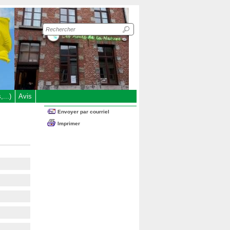
Recherche
sur
le
site
...)
Avis
Envoyer par courriel
Imprimer