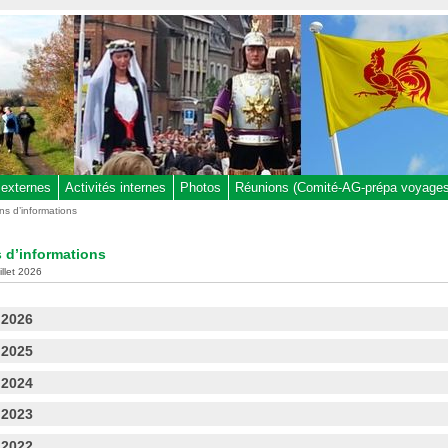
 externes
Activités internes
Photos
Réunions (Comité-AG-prépa voyages,
ins d’informations
s d’informations
uillet 2026
 2026
 2025
 2024
 2023
 2022