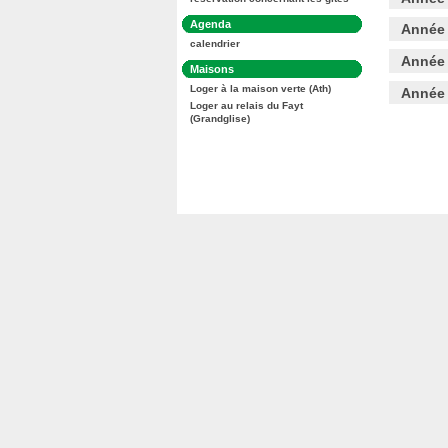
:
Dans
Agenda
Année
la
calendrier
rubrique
Année
:
Dans
Maisons
la
Loger à la maison verte (Ath)
Année
rubrique
:
Loger au relais du Fayt
(Grandglise)