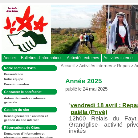
Aller
au
contenu
-
Aller
au
menu
principal
-
Accueil
Bulletins d’informations
Activités externes
Activités internes
Aller
Vous
Accueil
>
Activités internes
>
Repas
> A
Dans
Notre section d’Ath
êtes
à
la
ici
Présentation
rubrique
la
:
Année 2025
Notre équipe
:
recherche
Devenir membre
publié le 24 mai 2025
Dans
Contacter le secrétariat
la
Autres demandes - adresse
rubrique
générale
:
vendredi 18 avril : Rep
Dans
Gestion du site
paêlla (Privé)
la
Renseignements : contenu et
rubrique
12h00 Relais du Fayt,
gestion du site internet
:
Grandglise- activité pr
Dans
Réservations de Gîtes
invités
la
Demandes d’information et
rubrique
réservation concernant les gites