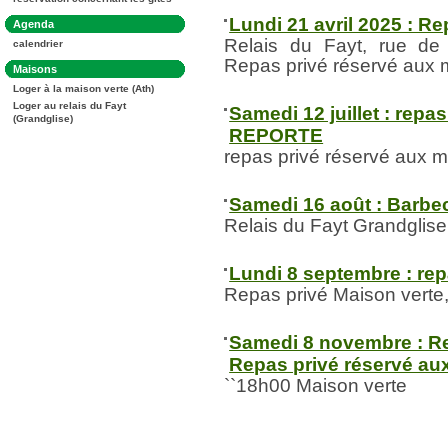
:
Lundi 21 avril 2025 : R
Dans
Agenda
la
Relais du Fayt, rue de
calendrier
rubrique
:
Repas privé réservé aux m
Dans
Maisons
la
Loger à la maison verte (Ath)
rubrique
:
Loger au relais du Fayt
Samedi 12 juillet : repa
(Grandglise)
REPORTE
repas privé réservé aux 
Samedi 16 août : Barbe
Relais du Fayt Grandglise
Lundi 8 septembre : re
Repas privé Maison verte
Samedi 8 novembre : Re
Repas privé réservé a
``18h00 Maison verte