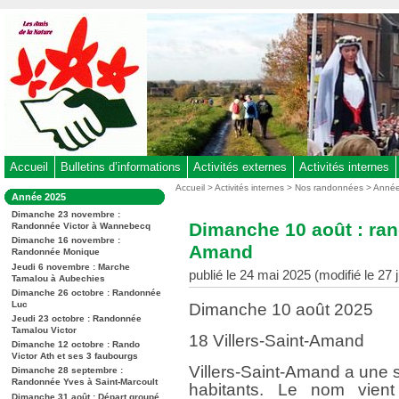
Aller
au
contenu
-
Aller
au
menu
principal
-
Accueil
Bulletins d’informations
Activités externes
Activités internes
Aller
Vous
Accueil
>
Activités internes
>
Nos randonnées
>
Anné
Dans
Année 2025
êtes
à
la
ici
Dimanche 23 novembre :
rubrique
la
Dimanche 10 août : rand
Randonnée Victor à Wannebecq
:
:
recherche
Dimanche 16 novembre :
Amand
Randonnée Monique
Jeudi 6 novembre : Marche
publié le 24 mai 2025 (modifié le 27 
Tamalou à Aubechies
Dimanche 26 octobre : Randonnée
Luc
Dimanche 10 août 2025
Jeudi 23 octobre : Randonnée
Tamalou Victor
18 Villers-Saint-Amand
Dimanche 12 octobre : Rando
Victor Ath et ses 3 faubourgs
Villers-Saint-Amand a une 
Dimanche 28 septembre :
Randonnée Yves à Saint-Marcoult
habitants. Le nom vien
Dimanche 31 août : Départ groupé