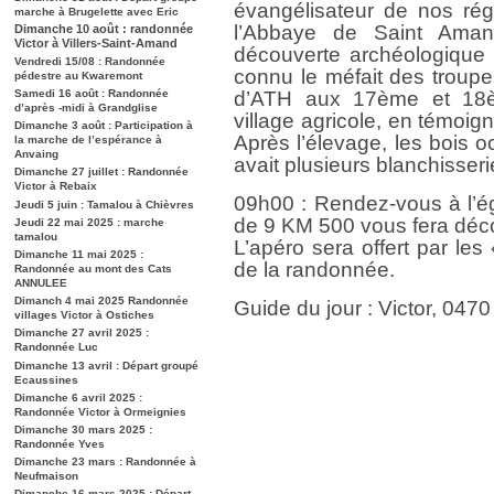
évangélisateur de nos rég
marche à Brugelette avec Eric
l’Abbaye de Saint Aman
Dimanche 10 août : randonnée
Victor à Villers-Saint-Amand
découverte archéologique n
Vendredi 15/08 : Randonnée
connu le méfait des troupes
pédestre au Kwaremont
Samedi 16 août : Randonnée
d’ATH aux 17ème et 18èm
d’après -midi à Grandglise
village agricole, en témoig
Dimanche 3 août : Participation à
Après l’élevage, les bois oc
la marche de l’espérance à
Anvaing
avait plusieurs blanchisseri
Dimanche 27 juillet : Randonnée
Victor à Rebaix
09h00 : Rendez-vous à l’égl
Jeudi 5 juin : Tamalou à Chièvres
de 9 KM 500 vous fera décou
Jeudi 22 mai 2025 : marche
tamalou
L’apéro sera offert par les
Dimanche 11 mai 2025 :
de la randonnée.
Randonnée au mont des Cats
ANNULEE
Dimanch 4 mai 2025 Randonnée
Guide du jour : Victor, 0470
villages Victor à Ostiches
Dimanche 27 avril 2025 :
Randonnée Luc
Dimanche 13 avril : Départ groupé
Ecaussines
Dimanche 6 avril 2025 :
Randonnée Victor à Ormeignies
Dimanche 30 mars 2025 :
Randonnée Yves
Dimanche 23 mars : Randonnée à
Neufmaison
Dimanche 16 mars 2025 : Départ