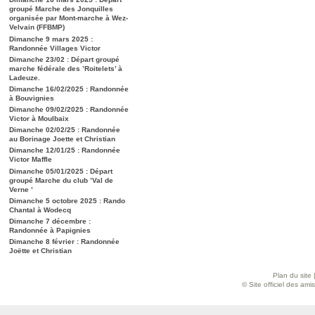
groupé Marche des Jonquilles
organisée par Mont-marche à Wez-
Velvain (FFBMP)
Dimanche 9 mars 2025 :
Randonnée Villages Victor
Dimanche 23/02 : Départ groupé
marche fédérale des ’Roitelets’ à
Ladeuze.
Dimanche 16/02/2025 : Randonnée
à Bouvignies
Dimanche 09/02/2025 : Randonnée
Victor à Moulbaix
Dimanche 02/02/25 : Randonnée
au Borinage Joette et Christian
Dimanche 12/01/25 : Randonnée
Victor Maffle
Dimanche 05/01/2025 : Départ
groupé Marche du club ’Val de
Verne ’
Dimanche 5 octobre 2025 : Rando
Chantal à Wodecq
Dimanche 7 décembre :
Randonnée à Papignies
Dimanche 8 février : Randonnée
Joëtte et Christian
Plan du site
© Site officiel des am