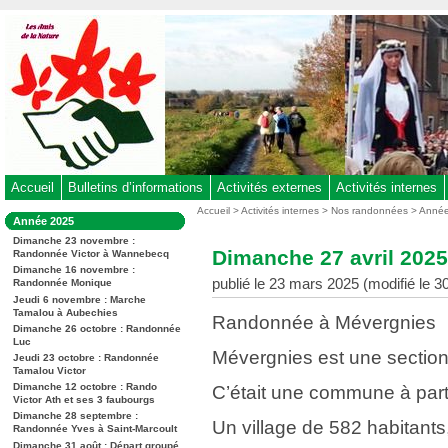
Aller
au
contenu
-
Aller
au
menu
principal
-
Accueil
Bulletins d’informations
Activités externes
Activités internes
Aller
Vous
Accueil
>
Activités internes
>
Nos randonnées
>
Anné
Dans
Année 2025
êtes
à
la
ici
Dimanche 23 novembre :
rubrique
la
Dimanche 27 avril 202
Randonnée Victor à Wannebecq
:
:
recherche
Dimanche 16 novembre :
publié le 23 mars 2025 (modifié le 
Randonnée Monique
Jeudi 6 novembre : Marche
Tamalou à Aubechies
Randonnée à Mévergnies
Dimanche 26 octobre : Randonnée
Luc
Mévergnies est une sectio
Jeudi 23 octobre : Randonnée
Tamalou Victor
Dimanche 12 octobre : Rando
C’était une commune à part 
Victor Ath et ses 3 faubourgs
Dimanche 28 septembre :
Un village de 582 habitants
Randonnée Yves à Saint-Marcoult
Dimanche 31 août : Départ groupé