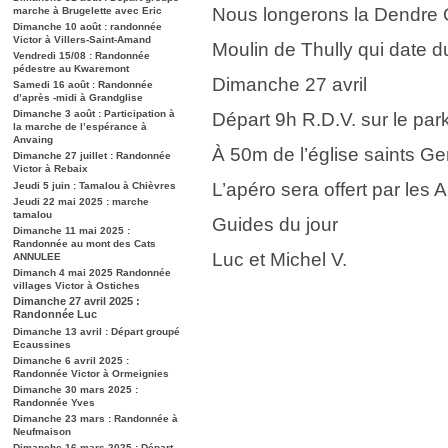
Nous longerons la Dendre O
marche à Brugelette avec Eric
Dimanche 10 août : randonnée
Victor à Villers-Saint-Amand
Moulin de Thully qui date 
Vendredi 15/08 : Randonnée
pédestre au Kwaremont
Dimanche 27 avril
Samedi 16 août : Randonnée
d’après -midi à Grandglise
Dimanche 3 août : Participation à
Départ 9h R.D.V. sur le par
la marche de l’espérance à
Anvaing
À 50m de l’église saints Ger
Dimanche 27 juillet : Randonnée
Victor à Rebaix
L’apéro sera offert par les 
Jeudi 5 juin : Tamalou à Chièvres
Jeudi 22 mai 2025 : marche
tamalou
Guides du jour
Dimanche 11 mai 2025 :
Randonnée au mont des Cats
Luc et Michel V.
ANNULEE
Dimanch 4 mai 2025 Randonnée
villages Victor à Ostiches
Dimanche 27 avril 2025 :
Randonnée Luc
Dimanche 13 avril : Départ groupé
Ecaussines
Dimanche 6 avril 2025 :
Randonnée Victor à Ormeignies
Dimanche 30 mars 2025 :
Randonnée Yves
Dimanche 23 mars : Randonnée à
Neufmaison
Dimanche 16 mars 2025 : Départ