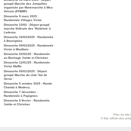
groupé Marche des Jonquilles
organisée par Mont-marche à Wez-
Velvain (FFBMP)
Dimanche 9 mars 2025 :
Randonnée Villages Victor
Dimanche 23/02 : Départ groupé
marche fédérale des ’Roitelets’ à
Ladeuze.
Dimanche 16/02/2025 : Randonnée
à Bouvignies
Dimanche 09/02/2025 : Randonnée
Victor à Moulbaix
Dimanche 02/02/25 : Randonnée
au Borinage Joette et Christian
Dimanche 12/01/25 : Randonnée
Victor Maffle
Dimanche 05/01/2025 : Départ
groupé Marche du club ’Val de
Verne ’
Dimanche 5 octobre 2025 : Rando
Chantal à Wodecq
Dimanche 7 décembre :
Randonnée à Papignies
Dimanche 8 février : Randonnée
Joëtte et Christian
Plan du site
© Site officiel des am