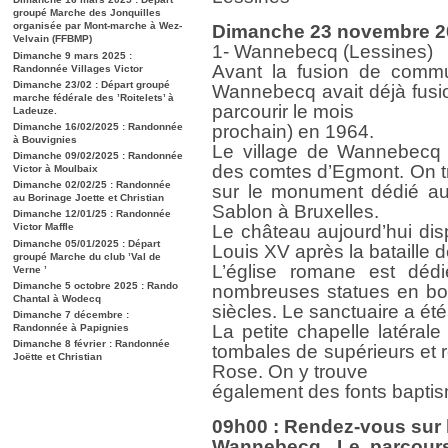
groupé Marche des Jonquilles
organisée par Mont-marche à Wez-
Dimanche 23 novembre 2
Velvain (FFBMP)
1- Wannebecq (Lessines)
Dimanche 9 mars 2025 :
Avant la fusion de comm
Randonnée Villages Victor
Dimanche 23/02 : Départ groupé
Wannebecq avait déjà fusi
marche fédérale des ’Roitelets’ à
parcourir le mois
Ladeuze.
Dimanche 16/02/2025 : Randonnée
prochain) en 1964.
à Bouvignies
Le village de Wannebecq f
Dimanche 09/02/2025 : Randonnée
des comtes d’Egmont. On tro
Victor à Moulbaix
Dimanche 02/02/25 : Randonnée
sur le monument dédié a
au Borinage Joette et Christian
Sablon à Bruxelles.
Dimanche 12/01/25 : Randonnée
Victor Maffle
Le château aujourd’hui dis
Dimanche 05/01/2025 : Départ
Louis XV après la bataille 
groupé Marche du club ’Val de
L’église romane est déd
Verne ’
Dimanche 5 octobre 2025 : Rando
nombreuses statues en b
Chantal à Wodecq
siècles. Le sanctuaire a été
Dimanche 7 décembre :
La petite chapelle latéral
Randonnée à Papignies
Dimanche 8 février : Randonnée
tombales de supérieurs et r
Joëtte et Christian
Rose. On y trouve
également des fonts baptis
09h00 : Rendez-vous sur 
Wannebecq. Le parcours