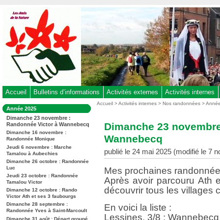
Aller
au
contenu
-
Aller
au
menu
principal
-
Accueil
Bulletins d’informations
Activités externes
Activités internes
Aller
Vous
Accueil
>
Activités internes
>
Nos randonnées
>
Anné
Dans
Année 2025
êtes
à
la
Dimanche 23 novembre :
ici
rubrique
la
Dimanche 23 novembre 
Randonnée Victor à Wannebecq
:
:
recherche
Dimanche 16 novembre :
Wannebecq
Randonnée Monique
Jeudi 6 novembre : Marche
publié le 24 mai 2025 (modifié le 7
Tamalou à Aubechies
Dimanche 26 octobre : Randonnée
Luc
Mes prochaines randonnée
Jeudi 23 octobre : Randonnée
Après avoir parcouru Ath e
Tamalou Victor
découvrir tous les villages
Dimanche 12 octobre : Rando
Victor Ath et ses 3 faubourgs
Dimanche 28 septembre :
En voici la liste :
Randonnée Yves à Saint-Marcoult
Lessines, 3/8 : Wannebecq, 
Dimanche 31 août : Départ groupé