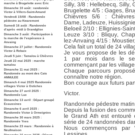
Silly, 3/8 : Hellebecq, Silly
marche à Brugelette avec Eric
Dimanche 10 août : randonnée
Brugelette 4/5 : Gages, Bru
Victor à Villers-Saint-Amand
Chièvres 5/6 : Chièvres,
Vendredi 15/08 : Randonnée
pédestre au Kwaremont
Dame, Ladeuze, Huissignie
Samedi 16 août : Randonnée
Beloeil 2/10 : Ellignies-Sa
d’après -midi à Grandglise
Leuze 3/10 : Bliquy, Chap
Dimanche 3 août : Participation à
la marche de l’espérance à
lez-Anvaing 4/15 : Moustie
Anvaing
Cela fait un total de 24 vill
Dimanche 27 juillet : Randonnée
Victor à Rebaix
Je vous propose de les déc
Jeudi 5 juin : Tamalou à Chièvres
1 par mois dans le sen
Jeudi 22 mai 2025 : marche
commençant par les village
tamalou
Chaque parcours proposé
Dimanche 11 mai 2025 :
Randonnée au mont des Cats
connaître notre région.
ANNULEE
Bon courage aux futurs part
Dimanch 4 mai 2025 Randonnée
villages Victor à Ostiches
Dimanche 27 avril 2025 :
Victor.
Randonnée Luc
Dimanche 13 avril : Départ groupé
Randonnée pédestre matin
Ecaussines
Depuis la fusion des commu
Dimanche 6 avril 2025 :
Randonnée Victor à Ormeignies
le Grand Ath est entouré 
Dimanche 30 mars 2025 :
série de 24 randonnées dan
Randonnée Yves
Dimanche 23 mars : Randonnée à
Nous commençons par W
Neufmaison
Lessines
Dimanche 16 mars 2025 : Départ