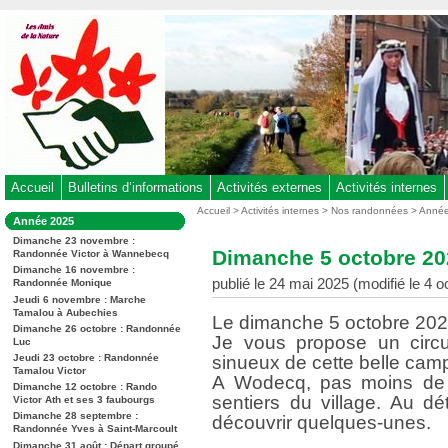
Aller
au
contenu
-
Aller
au
menu
principal
-
Accueil
Bulletins d’informations
Activités externes
Activités internes
Aller
Vous
Accueil
>
Activités internes
>
Nos randonnées
>
Anné
Dans
Année 2025
êtes
à
la
ici
Dimanche 23 novembre :
rubrique
la
Dimanche 5 octobre 20
Randonnée Victor à Wannebecq
:
:
recherche
Dimanche 16 novembre :
publié le 24 mai 2025 (modifié le 4 
Randonnée Monique
Jeudi 6 novembre : Marche
Tamalou à Aubechies
Le dimanche 5 octobre 20
Dimanche 26 octobre : Randonnée
Je vous propose un circ
Luc
Jeudi 23 octobre : Randonnée
sinueux de cette belle cam
Tamalou Victor
A Wodecq, pas moins de 
Dimanche 12 octobre : Rando
sentiers du village. Au d
Victor Ath et ses 3 faubourgs
Dimanche 28 septembre :
découvrir quelques-unes.
Randonnée Yves à Saint-Marcoult
Dimanche 31 août : Départ groupé