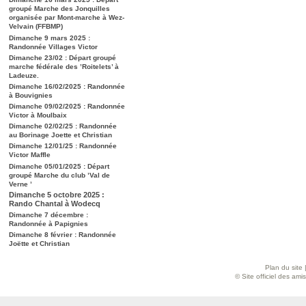
groupé Marche des Jonquilles
organisée par Mont-marche à Wez-
Velvain (FFBMP)
Dimanche 9 mars 2025 :
Randonnée Villages Victor
Dimanche 23/02 : Départ groupé
marche fédérale des ’Roitelets’ à
Ladeuze.
Dimanche 16/02/2025 : Randonnée
à Bouvignies
Dimanche 09/02/2025 : Randonnée
Victor à Moulbaix
Dimanche 02/02/25 : Randonnée
au Borinage Joette et Christian
Dimanche 12/01/25 : Randonnée
Victor Maffle
Dimanche 05/01/2025 : Départ
groupé Marche du club ’Val de
Verne ’
Dimanche 5 octobre 2025 :
Rando Chantal à Wodecq
Dimanche 7 décembre :
Randonnée à Papignies
Dimanche 8 février : Randonnée
Joëtte et Christian
Plan du site
© Site officiel des am