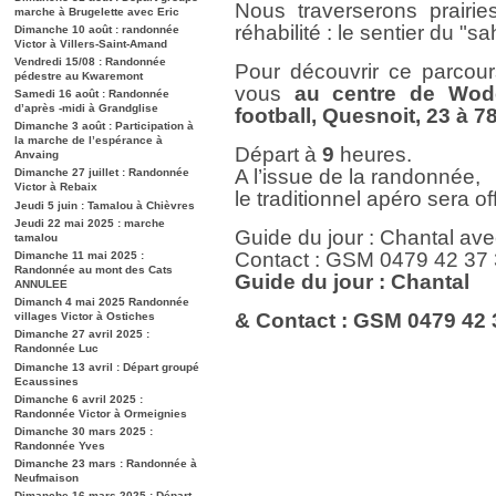
Nous traverserons prairie
marche à Brugelette avec Eric
réhabilité : le sentier du "s
Dimanche 10 août : randonnée
Victor à Villers-Saint-Amand
Vendredi 15/08 : Randonnée
Pour découvrir ce parcou
pédestre au Kwaremont
vous
au centre de Wode
Samedi 16 août : Randonnée
d’après -midi à Grandglise
football, Quesnoit, 23 à 
Dimanche 3 août : Participation à
la marche de l’espérance à
Départ à
9
heures.
Anvaing
A l’issue de la randonnée,
Dimanche 27 juillet : Randonnée
Victor à Rebaix
le traditionnel apéro sera off
Jeudi 5 juin : Tamalou à Chièvres
Jeudi 22 mai 2025 : marche
Guide du jour : Chantal ave
tamalou
Contact : GSM 0479 42 37
Dimanche 11 mai 2025 :
Randonnée au mont des Cats
Guide du jour : Chantal
ANNULEE
Dimanch 4 mai 2025 Randonnée
& Contact : GSM 0479 42 
villages Victor à Ostiches
Dimanche 27 avril 2025 :
Randonnée Luc
Dimanche 13 avril : Départ groupé
Ecaussines
Dimanche 6 avril 2025 :
Randonnée Victor à Ormeignies
Dimanche 30 mars 2025 :
Randonnée Yves
Dimanche 23 mars : Randonnée à
Neufmaison
Dimanche 16 mars 2025 : Départ