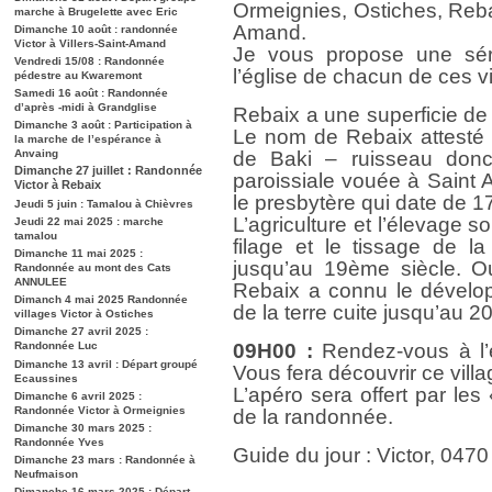
Ormeignies, Ostiches, Rebai
marche à Brugelette avec Eric
Amand.
Dimanche 10 août : randonnée
Victor à Villers-Saint-Amand
Je vous propose une sé
Vendredi 15/08 : Randonnée
l’église de chacun de ces v
pédestre au Kwaremont
Samedi 16 août : Randonnée
d’après -midi à Grandglise
Rebaix a une superficie de
Dimanche 3 août : Participation à
Le nom de Rebaix attesté 
la marche de l’espérance à
Anvaing
de Baki – ruisseau donc
Dimanche 27 juillet : Randonnée
paroissiale vouée à Saint
Victor à Rebaix
le presbytère qui date de 1
Jeudi 5 juin : Tamalou à Chièvres
L’agriculture et l’élevage so
Jeudi 22 mai 2025 : marche
tamalou
filage et le tissage de l
Dimanche 11 mai 2025 :
jusqu’au 19ème siècle. Out
Randonnée au mont des Cats
ANNULEE
Rebaix a connu le développ
Dimanch 4 mai 2025 Randonnée
de la terre cuite jusqu’au 2
villages Victor à Ostiches
Dimanche 27 avril 2025 :
Randonnée Luc
09H00 :
Rendez-vous à l’
Dimanche 13 avril : Départ groupé
Vous fera découvrir ce villa
Ecaussines
L’apéro sera offert par les
Dimanche 6 avril 2025 :
Randonnée Victor à Ormeignies
de la randonnée.
Dimanche 30 mars 2025 :
Randonnée Yves
Guide du jour : Victor, 0470
Dimanche 23 mars : Randonnée à
Neufmaison
Dimanche 16 mars 2025 : Départ