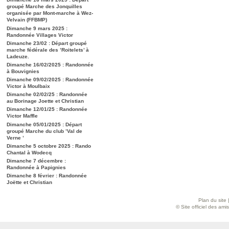
groupé Marche des Jonquilles
organisée par Mont-marche à Wez-
Velvain (FFBMP)
Dimanche 9 mars 2025 :
Randonnée Villages Victor
Dimanche 23/02 : Départ groupé
marche fédérale des ’Roitelets’ à
Ladeuze.
Dimanche 16/02/2025 : Randonnée
à Bouvignies
Dimanche 09/02/2025 : Randonnée
Victor à Moulbaix
Dimanche 02/02/25 : Randonnée
au Borinage Joette et Christian
Dimanche 12/01/25 : Randonnée
Victor Maffle
Dimanche 05/01/2025 : Départ
groupé Marche du club ’Val de
Verne ’
Dimanche 5 octobre 2025 : Rando
Chantal à Wodecq
Dimanche 7 décembre :
Randonnée à Papignies
Dimanche 8 février : Randonnée
Joëtte et Christian
Plan du site
© Site officiel des am