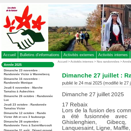
Aller
au
contenu
-
Aller
au
menu
principal
-
Accueil
Bulletins d’informations
Activités externes
Activités internes
Aller
Vous
Accueil
>
Activités internes
>
Nos randonnées
>
Anné
Dans
Année 2025
êtes
à
la
ici
Dimanche 23 novembre :
rubrique
la
Dimanche 27 juillet : 
Randonnée Victor à Wannebecq
:
:
recherche
Dimanche 16 novembre :
publié le 24 mai 2025 (modifié le 27 
Randonnée Monique
Jeudi 6 novembre : Marche
Tamalou à Aubechies
Dimanche 27 juillet 2025
Dimanche 26 octobre : Randonnée
Luc
17 Rebaix
Jeudi 23 octobre : Randonnée
Tamalou Victor
Lors de la fusion des commu
Dimanche 12 octobre : Rando
a été fusionnée avec 1
Victor Ath et ses 3 faubourgs
Ghislenghien, Gibecq,
Dimanche 28 septembre :
Randonnée Yves à Saint-Marcoult
Lanquesaint, Ligne, Maffle,
Dimanche 31 août : Départ groupé