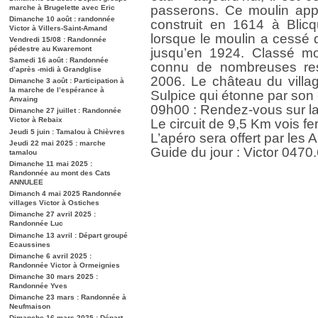
passerons. Ce moulin app
marche à Brugelette avec Eric
Dimanche 10 août : randonnée
construit en 1614 à Blic
Victor à Villers-Saint-Amand
lorsque le moulin a cessé 
Vendredi 15/08 : Randonnée
pédestre au Kwaremont
jusqu’en 1924. Classé mo
Samedi 16 août : Randonnée
connu de nombreuses rest
d’après -midi à Grandglise
2006. Le château du villag
Dimanche 3 août : Participation à
la marche de l’espérance à
Sulpice qui étonne par son
Anvaing
09h00 : Rendez-vous sur la 
Dimanche 27 juillet : Randonnée
Victor à Rebaix
Le circuit de 9,5 Km vois fe
Jeudi 5 juin : Tamalou à Chièvres
L’apéro sera offert par les
Jeudi 22 mai 2025 : marche
Guide du jour : Victor 0470
tamalou
Dimanche 11 mai 2025 :
Randonnée au mont des Cats
ANNULEE
Dimanch 4 mai 2025 Randonnée
villages Victor à Ostiches
Dimanche 27 avril 2025 :
Randonnée Luc
Dimanche 13 avril : Départ groupé
Ecaussines
Dimanche 6 avril 2025 :
Randonnée Victor à Ormeignies
Dimanche 30 mars 2025 :
Randonnée Yves
Dimanche 23 mars : Randonnée à
Neufmaison
Dimanche 16 mars 2025 : Départ