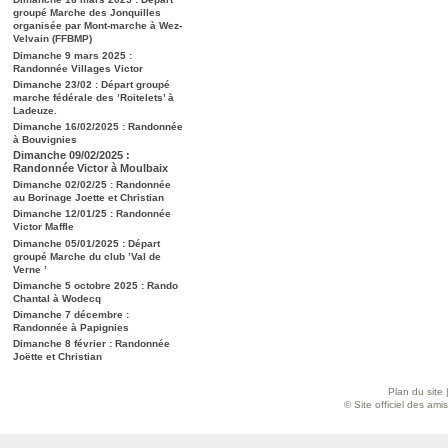
groupé Marche des Jonquilles
organisée par Mont-marche à Wez-
Velvain (FFBMP)
Dimanche 9 mars 2025 :
Randonnée Villages Victor
Dimanche 23/02 : Départ groupé
marche fédérale des ’Roitelets’ à
Ladeuze.
Dimanche 16/02/2025 : Randonnée
à Bouvignies
Dimanche 09/02/2025 :
Randonnée Victor à Moulbaix
Dimanche 02/02/25 : Randonnée
au Borinage Joette et Christian
Dimanche 12/01/25 : Randonnée
Victor Maffle
Dimanche 05/01/2025 : Départ
groupé Marche du club ’Val de
Verne ’
Dimanche 5 octobre 2025 : Rando
Chantal à Wodecq
Dimanche 7 décembre :
Randonnée à Papignies
Dimanche 8 février : Randonnée
Joëtte et Christian
Plan du site
© Site officiel des am