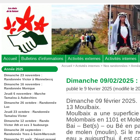
Aller
au
contenu
-
Aller
au
menu
principal
-
Accueil
Bulletins d’informations
Activités externes
Activités internes
Aller
Vous
Accueil
>
Activités internes
>
Nos randonnées
>
Anné
Dans
Année 2025
êtes
à
la
ici
Dimanche 23 novembre :
rubrique
la
Dimanche 09/02/2025 :
Randonnée Victor à Wannebecq
:
:
recherche
Dimanche 16 novembre :
publié le 9 février 2025 (modifié le 
Randonnée Monique
Jeudi 6 novembre : Marche
Tamalou à Aubechies
Dimanche 09 février 2025.
Dimanche 26 octobre : Randonnée
13 Moulbaix.
Luc
Jeudi 23 octobre : Randonnée
Moulbaix a une superfici
Tamalou Victor
Molombais en 1101 et Mol
Dimanche 12 octobre : Rando
Bai – Bet(s) – ou Bé en pat
Victor Ath et ses 3 faubourgs
Dimanche 28 septembre :
de molen (moulin). Si le 
Randonnée Yves à Saint-Marcoult
eau » aujourd’hui, il est
Dimanche 31 août : Départ groupé