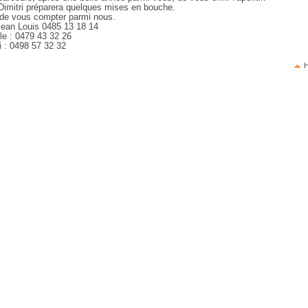
 Dimitri préparera quelques mises en bouche.
r de vous compter parmi nous.
Jean Louis 0485 13 18 14
: 0479 43 32 26
: 0498 57 32 32
H