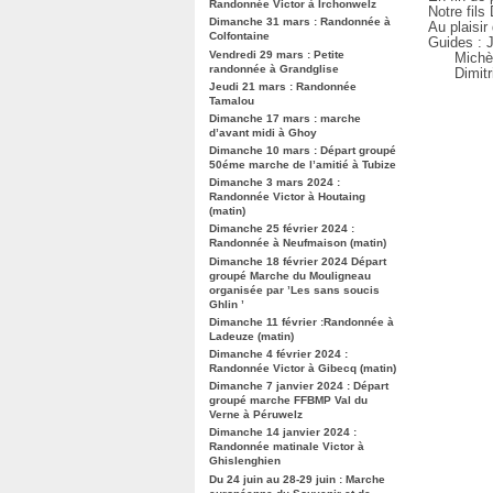
Randonnée Victor à Irchonwelz
Notre fils
Dimanche 31 mars : Randonnée à
Au plaisi
Colfontaine
Guides : 
Vendredi 29 mars : Petite
Michèle 
randonnée à Grandglise
Dimitri 
Jeudi 21 mars : Randonnée
Tamalou
Dimanche 17 mars : marche
d’avant midi à Ghoy
Dimanche 10 mars : Départ groupé
50éme marche de l’amitié à Tubize
Dimanche 3 mars 2024 :
Randonnée Victor à Houtaing
(matin)
Dimanche 25 février 2024 :
Randonnée à Neufmaison (matin)
Dimanche 18 février 2024 Départ
groupé Marche du Mouligneau
organisée par ’Les sans soucis
Ghlin ’
Dimanche 11 février :Randonnée à
Ladeuze (matin)
Dimanche 4 février 2024 :
Randonnée Victor à Gibecq (matin)
Dimanche 7 janvier 2024 : Départ
groupé marche FFBMP Val du
Verne à Péruwelz
Dimanche 14 janvier 2024 :
Randonnée matinale Victor à
Ghislenghien
Du 24 juin au 28-29 juin : Marche