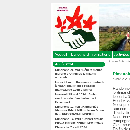
Aller
au
contenu
-
Aller
au
menu
principal
-
Accueil
Bulletins d’informations
Activités
Aller
Vous
Accueil
>
Activi
Dans
Année 2024
êtes
à
la
ici
Dimanche 26 mai : Départ groupé
rubrique
la
Dimanche
marche d’Ollignies (vaillants
:
:
acrenois)
recherche
publié le 29 
Lundi 20 mai : Randonnée matinale
à Maarkedal (Ronse-Renaix)
Randonnée
(Hameau de Louise-Marie)
le dimanch
Mercredi 15 mai 2024 : Petite
Départ à
rando suivie d’un barbecue à
Rendez-vo
Bernissart
Notre prem
Dimanche 12 mai : Randonnée
son nom au
Victor et Eric à Villers-Notre-Dame
L’activité 
8km PROGRAMME MODIFIE
Nous iron
Dimanche 14 avril : Départ groupé
campagn
Pipaix marche FFBMP provinciale
C’est pou
Dimanche 7 avril 2024 :
En fin de 