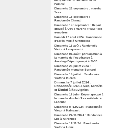
européenne du Souvenir et de
l’Amitié
Dimanche 22 septembre : marche
Yves
Dimanche 15 septembre :
Randonnée Chantal
Dimanche 1er septembre : Départ
groupé à Ogy : Marche FFBMP des
trouvères
Samedi 17 août 2024 : Randonnée
d’après midi à Grandglise
Dimanche 11 août : Randonnée
Victor à Lanquesaint
Dimanche 04 août : participation à
la marche de l’espérance à
Anvaing- Départ groupé à 9h30
Dimanche 28 juillet 2024 :
Randonnée montoise Bernard
Dimanche 14 juillet : Randonnée
Victor à Isières
Dimanche 7 juillet 2024 :
Randonnée Jean-Louis, Michèle
et Dimitri à Bouvignies
Dimanche 16 juin - Départ groupé à
la marche du club ’Les roitelets’ à
Ladeuze
Dimanche 8 /12/2024 : Randonnée
Victor à Mainvault
Dimanche 24/11/2024 : Randonnée
Luc à Akrenbos
Dimanche 17/11/24 : Randonnée
Victor à Ligne