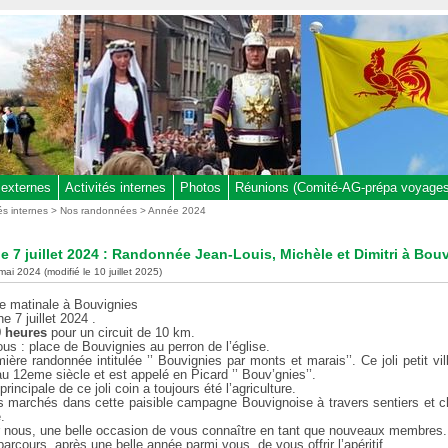
 externes
Activités internes
Photos
Réunions (Comité-AG-prépa voyages,
tés internes
>
Nos randonnées
>
Année 2024
 7 juillet 2024 : Randonnée Jean-Louis, Michèle et Dimitri à Bou
mai 2024 (modifié le 10 juillet 2025)
 matinale à Bouvignies
e 7 juillet 2024 .
9 heures
pour un circuit de 10 km.
us : place de Bouvignies au perron de l’église.
ière randonnée intitulée ’’ Bouvignies par monts et marais’’. Ce joli petit vi
 12eme siècle et est appelé en Picard ’’ Bouv’gnies’’.
principale de ce joli coin a toujours été l’agriculture.
s marchés dans cette paisible campagne Bouvignoise à travers sentiers et 
e.
r nous, une belle occasion de vous connaître en tant que nouveaux membres.
parcours, après une belle année parmi vous, de vous offrir l’apéritif.