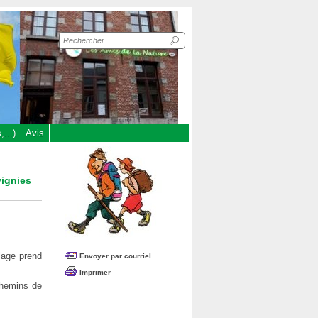
Recherche
sur
le
site
...)
Avis
vignies
llage prend
Envoyer par courriel
Imprimer
chemins de