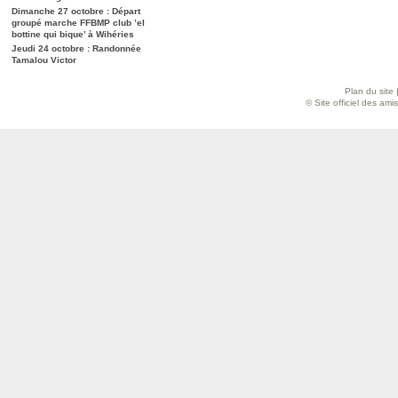
Dimanche 27 octobre : Départ
groupé marche FFBMP club ’el
bottine qui bique’ à Wihéries
Jeudi 24 octobre : Randonnée
Tamalou Victor
Plan du site
© Site officiel des am