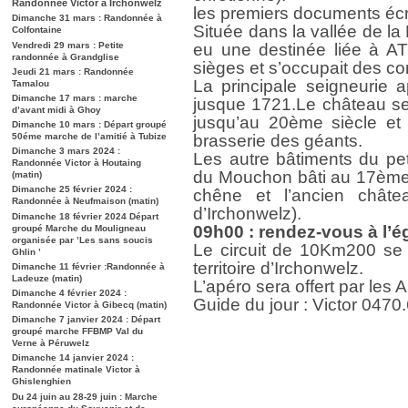
Randonnée Victor à Irchonwelz
les premiers documents écr
Dimanche 31 mars : Randonnée à
Située dans la vallée de la
Colfontaine
Vendredi 29 mars : Petite
eu une destinée liée à ATH 
randonnée à Grandglise
sièges et s’occupait des con
Jeudi 21 mars : Randonnée
La principale seigneurie a
Tamalou
Dimanche 17 mars : marche
jusque 1721.Le château se
d’avant midi à Ghoy
jusqu’au 20ème siècle et 
Dimanche 10 mars : Départ groupé
50éme marche de l’amitié à Tubize
brasserie des géants.
Dimanche 3 mars 2024 :
Les autre bâtiments du pet
Randonnée Victor à Houtaing
du Mouchon bâti au 17ème 
(matin)
Dimanche 25 février 2024 :
chêne et l’ancien châte
Randonnée à Neufmaison (matin)
d’Irchonwelz).
Dimanche 18 février 2024 Départ
09h00 : rendez-vous à l’é
groupé Marche du Mouligneau
organisée par ’Les sans soucis
Le circuit de 10Km200 se 
Ghlin ’
territoire d’Irchonwelz.
Dimanche 11 février :Randonnée à
Ladeuze (matin)
L’apéro sera offert par les
Dimanche 4 février 2024 :
Guide du jour : Victor 0470
Randonnée Victor à Gibecq (matin)
Dimanche 7 janvier 2024 : Départ
groupé marche FFBMP Val du
Verne à Péruwelz
Dimanche 14 janvier 2024 :
Randonnée matinale Victor à
Ghislenghien
Du 24 juin au 28-29 juin : Marche