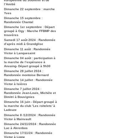
européenne du Souvenir et de
l’Amitié
Dimanche 22 septembre : marche
Yves
Dimanche 15 septembre :
Randonnée Chantal
Dimanche 1er septembre : Départ
groupé à Ogy : Marche FFBMP des
trouvères
Samedi 17 août 2024 : Randonnée
d’après midi à Grandglise
Dimanche 11 août : Randonnée
Victor à Lanquesaint
Dimanche 04 août : participation à
la marche de l’espérance à
Anvaing- Départ groupé à 9h30
Dimanche 28 juillet 2024 :
Randonnée montoise Bernard
Dimanche 14 juillet : Randonnée
Victor à Isières
Dimanche 7 juillet 2024 :
Randonnée Jean-Louis, Michèle et
Dimitri à Bouvignies
Dimanche 16 juin - Départ groupé à
la marche du club ’Les roitelets’ à
Ladeuze
Dimanche 8 /12/2024 : Randonnée
Victor à Mainvault
Dimanche 24/11/2024 : Randonnée
Luc à Akrenbos
Dimanche 17/11/24 : Randonnée
Victor à Ligne