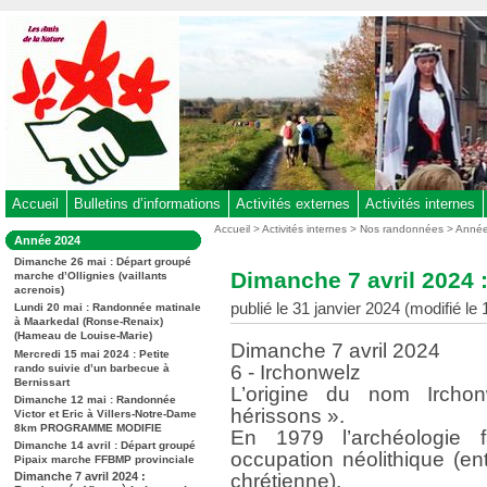
Aller
au
contenu
-
Aller
au
menu
principal
-
Accueil
Bulletins d’informations
Activités externes
Activités internes
Aller
Vous
Accueil
>
Activités internes
>
Nos randonnées
>
Anné
Dans
Année 2024
êtes
à
la
ici
Dimanche 26 mai : Départ groupé
rubrique
la
Dimanche 7 avril 2024 
marche d’Ollignies (vaillants
:
:
acrenois)
recherche
publié le 31 janvier 2024 (modifié le 1
Lundi 20 mai : Randonnée matinale
à Maarkedal (Ronse-Renaix)
(Hameau de Louise-Marie)
Dimanche 7 avril 2024
Mercredi 15 mai 2024 : Petite
6 - Irchonwelz
rando suivie d’un barbecue à
Bernissart
L’origine du nom Irch
Dimanche 12 mai : Randonnée
hérissons ».
Victor et Eric à Villers-Notre-Dame
8km PROGRAMME MODIFIE
En 1979 l’archéologie f
Dimanche 14 avril : Départ groupé
occupation néolithique (e
Pipaix marche FFBMP provinciale
Dimanche 7 avril 2024 :
chrétienne).