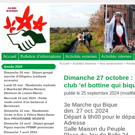
Aller
au
contenu
-
Aller
au
menu
principal
-
Accueil
Bulletins d’informations
Activités externes
Activités internes
Aller
Vous
Accueil
>
Activités internes
>
Nos randonnées
>
Anné
Dans
Année 2024
êtes
à
la
ici
Dimanche 26 mai : Départ groupé
rubrique
la
Dimanche 27 octobre 
marche d’Ollignies (vaillants
:
:
acrenois)
recherche
club ’el bottine qui biq
Lundi 20 mai : Randonnée matinale
à Maarkedal (Ronse-Renaix)
publié le 25 septembre 2024 (modifi
(Hameau de Louise-Marie)
Mercredi 15 mai 2024 : Petite
rando suivie d’un barbecue à
3e Marche qui Bique
Bernissart
dim. 27 oct. 2024
Dimanche 12 mai : Randonnée
Victor et Eric à Villers-Notre-Dame
Départ à 9h00 pour le dépa
8km PROGRAMME MODIFIE
Adresse
Dimanche 14 avril : Départ groupé
Pipaix marche FFBMP provinciale
Salle Maison du Peuple
Dimanche 7 avril 2024 :
Place du Jeu de Balle 24