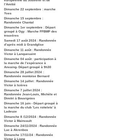
européenne du Souvenir et de
l’Amitié
Dimanche 22 septembre : marche
Yves
Dimanche 15 septembre :
Randonnée Chantal
Dimanche 1er septembre : Départ
groupé à Ogy : Marche FFBMP des
trouvères
Samedi 17 août 2024 : Randonnée
d’après midi à Grandglise
Dimanche 11 août : Randonnée
Victor à Lanquesaint
Dimanche 04 août : participation à
la marche de l’espérance à
Anvaing- Départ groupé à 9h30
Dimanche 28 juillet 2024 :
Randonnée montoise Bernard
Dimanche 14 juillet : Randonnée
Victor à Isières
Dimanche 7 juillet 2024 :
Randonnée Jean-Louis, Michèle et
Dimitri à Bouvignies
Dimanche 16 juin - Départ groupé à
la marche du club ’Les roitelets’ à
Ladeuze
Dimanche 8 /12/2024 : Randonnée
Victor à Mainvault
Dimanche 24/11/2024 : Randonnée
Luc à Akrenbos
Dimanche 17/11/24 : Randonnée
Victor à Ligne