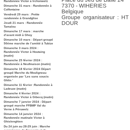
Randonnée Victor à Irchonwelz
7370 - WIHERIES
Dimanche 31 mars : Randonnée à
Colfontaine
Belgique
Vendredi 29 mars : Petite
Groupe organisateur : 
randonnée à Grandglise
DOUR
Jeudi 21 mars : Randonnée
Tamalou
Dimanche 17 mars : marche
d’avant midi à Ghoy
Dimanche 10 mars : Départ groupé
50éme marche de l’amitié à Tubize
Dimanche 3 mars 2024 :
Randonnée Victor à Houtaing
(matin)
Dimanche 25 février 2024 :
Randonnée à Neufmaison (matin)
Dimanche 18 février 2024 Départ
groupé Marche du Mouligneau
organisée par ’Les sans soucis
Ghlin ’
Dimanche 11 février :Randonnée à
Ladeuze (matin)
Dimanche 4 février 2024 :
Randonnée Victor à Gibecq (matin)
Dimanche 7 janvier 2024 : Départ
groupé marche FFBMP Val du
Verne à Péruwelz
Dimanche 14 janvier 2024 :
Randonnée matinale Victor à
Ghislenghien
Du 24 juin au 28-29 juin : Marche