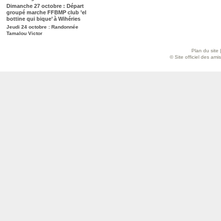
Dimanche 27 octobre : Départ
groupé marche FFBMP club ’el
bottine qui bique’ à Wihéries
Jeudi 24 octobre : Randonnée
Tamalou Victor
Plan du site
© Site officiel des am