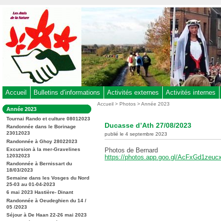
Aller
au
contenu
-
Aller
au
menu
principal
-
Accueil
Bulletins d’informations
Activités externes
Activités internes
Aller
Vous
Accueil
>
Photos
>
Année 2023
Dans
Année 2023
êtes
à
la
ici
Tournai Rando et culture 08012023
rubrique
la
Ducasse d’Ath 27/08/2023
:
Randonnée dans le Borinage
:
recherche
23012023
publié le 4 septembre 2023
Randonnée à Ghoy 28022023
Excursion à la mer-Gravelines
Photos de Bernard
12032023
https://photos.app.goo.gl/AcFxGd1zeu
Randonnée à Bernissart du
18/03/2023
Semaine dans les Vosges du Nord
25-03 au 01-04-2023
6 mai 2023 Hastière- Dinant
Randonnée à Oeudeghien du 14 /
05 /2023
Séjour à De Haan 22-26 mai 2023