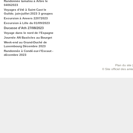
Randonnée tamalou à Arbre le
04062023
Voyages d’été à Saint Cast le
Guildo. juin-juillet 2023 3 groupes
Excursion à Anvers 22072023
Excursion à Lille du 01/09/2023
Ducasse d’Ath 27/08/2023
Voyage dans le nord de l’Espagne
Journée AN Basècles au Bourget
Week-end au Grand-Duché de
Luxembourg Décembre 2023
Randonnée à Condé-sur-l’Escaut -
décembre 2023
Plan du site
© Site officiel des am