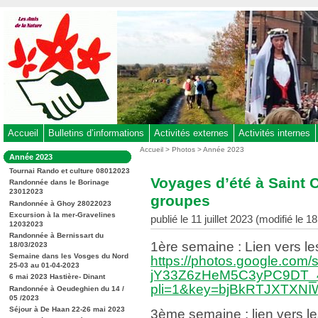
Aller
au
contenu
-
Aller
au
menu
principal
-
Accueil
Bulletins d’informations
Activités externes
Activités internes
Aller
Vous
Accueil
>
Photos
>
Année 2023
Dans
Année 2023
êtes
à
la
ici
Tournai Rando et culture 08012023
rubrique
la
Voyages d’été à Saint Ca
:
Randonnée dans le Borinage
:
recherche
23012023
groupes
Randonnée à Ghoy 28022023
Excursion à la mer-Gravelines
publié le 11 juillet 2023 (modifié le 1
12032023
Randonnée à Bernissart du
1ère semaine : Lien vers le
18/03/2023
Semaine dans les Vosges du Nord
https://photos.google.com
25-03 au 01-04-2023
jY33Z6zHeM5C3yPC9DT_4
6 mai 2023 Hastière- Dinant
pli=1&key=bjBkRTJXTX
Randonnée à Oeudeghien du 14 /
05 /2023
Séjour à De Haan 22-26 mai 2023
3ème semaine : lien vers l