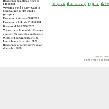
Randonnée tamalou à Arbre le
https://photos.app.goo.g
04062023
Voyages d’été à Saint Cast le
Guildo. juin-juillet 2023 3
groupes
Excursion à Anvers 22072023
Excursion à Lille du 01/09/2023
Ducasse d’Ath 27/08/2023
Voyage dans le nord de l’Espagne
Journée AN Basècles au Bourget
Week-end au Grand-Duché de
Luxembourg Décembre 2023
Randonnée à Condé-sur-l’Escaut -
décembre 2023
Plan du site
© Site officiel des am