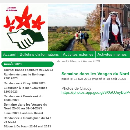
Aller
au
contenu
-
Aller
au
menu
principal
-
Accueil
Bulletins d’informations
Activités externes
Activités internes
Aller
Vous
Accueil
>
Photos
>
Année 2023
Dans
Année 2023
êtes
à
la
ici
Tournai Rando et culture 08012023
rubrique
la
Semaine dans les Vosges du Nord 
:
Randonnée dans le Borinage
:
recherche
23012023
publié le 22 avril 2023 (modifié le 18 août 2023)
Randonnée à Ghoy 28022023
Excursion à la mer-Gravelines
Photos de Claudy
12032023
https://photos.app.goo.gl/9XGQJnyBui
Randonnée à Bernissart du
18/03/2023
Semaine dans les Vosges du
Nord 25-03 au 01-04-2023
6 mai 2023 Hastière- Dinant
Randonnée à Oeudeghien du 14 /
05 /2023
Séjour à De Haan 22-26 mai 2023