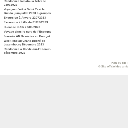
Randonnée tamalou à Arbre le
04062023
Voyages d’été à Saint Cast le
Guildo. juin-juillet 2023 3 groupes
Excursion à Anvers 22072023
Excursion à Lille du 01/09/2023
Ducasse d’Ath 27/08/2023
Voyage dans le nord de l’Espagne
Journée AN Basècles au Bourget
Week-end au Grand-Duché de
Luxembourg Décembre 2023
Randonnée à Condé-sur-l’Escaut -
décembre 2023
Plan du site
© Site officiel des am