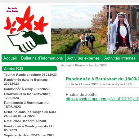
Aller
au
contenu
-
Aller
au
menu
principal
-
Accueil
Bulletins d’informations
Activités externes
Activités internes
Aller
Vous
Accueil
>
Photos
>
Année 2023
Dans
Année 2023
êtes
à
la
ici
Tournai Rando et culture 08012023
rubrique
la
Randonnée à Bernissart du 18/03/
:
Randonnée dans le Borinage
:
recherche
23012023
publié le 21 mars 2023 (modifié le 4 juin 2023)
Randonnée à Ghoy 28022023
Excursion à la mer-Gravelines
Photos de Joëtte
12032023
https://photos.app.goo.gl/UeqPGF7Gy
Randonnée à Bernissart du
18/03/2023
Semaine dans les Vosges du Nord
25-03 au 01-04-2023
6 mai 2023 Hastière- Dinant
Randonnée à Oeudeghien du 14 /
05 /2023
Séjour à De Haan 22-26 mai 2023