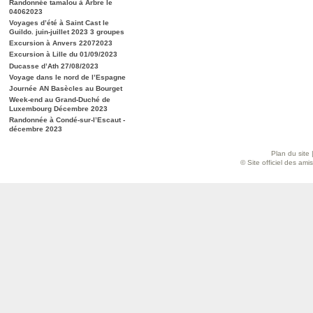
Randonnée tamalou à Arbre le
04062023
Voyages d’été à Saint Cast le
Guildo. juin-juillet 2023 3 groupes
Excursion à Anvers 22072023
Excursion à Lille du 01/09/2023
Ducasse d’Ath 27/08/2023
Voyage dans le nord de l’Espagne
Journée AN Basècles au Bourget
Week-end au Grand-Duché de
Luxembourg Décembre 2023
Randonnée à Condé-sur-l’Escaut -
décembre 2023
Plan du site
© Site officiel des am