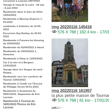
excursion à Louvain 23072022
Voyage le long de la Loire - 28 mai
- 6 juin 2022
Randonnée dans le bois de Ghlin
14/04/2022
Randonnée à Masnuy-St-pierre 1-
05-2022
img 20220116 145416
randonnée à Ostiches du 10-05-
2022
576 X 768 | 182.4 kio - 17/0
Excursion Huy-Durbuy du 30-04-
2022
Randonnée à Frasnes-lez-Anvaing
du 10/04/2022
Randonnée du 02/04/2022 à Havré
Randonnée du 19/03/2022 à
Onnezies
Randonnée à Ghoy le 13/03/2022
Car à la mer et à Bergues
12/03/2022
Voyage dans les Vosges du nord :
Photos...
Randonnée vers les carrières de
Tournai 13/02/2022
Randonnée à Condé sur l’Escaut
de Philippe Verset 30-01-2022
img 20220116 161957
Randonnée à Grammont du
09/01/2022. Diaporama de Eric
la plus petite maison de Tourna
Lacman
576 X 768 | 81 kio - 17/01/2
Randonnée à Tournai du
16/01/2022 Photos de Eric
Lacman