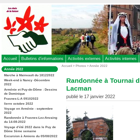
Aller
au
contenu
-
Aller
au
menu
principal
-
Accueil
Bulletins d’informations
Activités externes
Activités internes
Aller
Vous
Accueil
>
Photos
>
Année 2022
Dans
Année 2022
êtes
à
la
ici
Marche à Mainvault du 18122022
rubrique
la
Randonnée à Tournai d
:
Week-end à Nancy -Décembre
:
recherche
2022
Lacman
Arménie et Puy-de-Dôme : Dessins
de Dominique
publié le 17 janvier 2022
Frasnes-L-A 09102022
lierre octobre 2022
Voyage en Arménie - septembre
2022
Randonnée à Frasnes-Lez-Anvaing
du 14-08-2022
Voyage d’été 2022 dans le Puy de
Dôme 3ème semaine
Excursion à Amiens du 05/08/2022