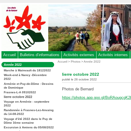
Aller
au
contenu
-
Aller
au
menu
principal
-
Accueil
Bulletins d’informations
Activités externes
Activités internes
Aller
Vous
Accueil
>
Photos
>
Année 2022
Dans
Année 2022
êtes
à
la
ici
Marche à Mainvault du 18122022
rubrique
la
lierre octobre 2022
:
Week-end à Nancy -Décembre
:
recherche
2022
publié le 26 octobre 2022
Arménie et Puy-de-Dôme : Dessins
de Dominique
Photos de Bernard
Frasnes-L-A 09102022
lierre octobre 2022
https://photos.app.goo.gl/BoRAougcgK
Voyage en Arménie - septembre
2022
Randonnée à Frasnes-Lez-Anvaing
du 14-08-2022
Voyage d’été 2022 dans le Puy de
Dôme 3ème semaine
Excursion à Amiens du 05/08/2022