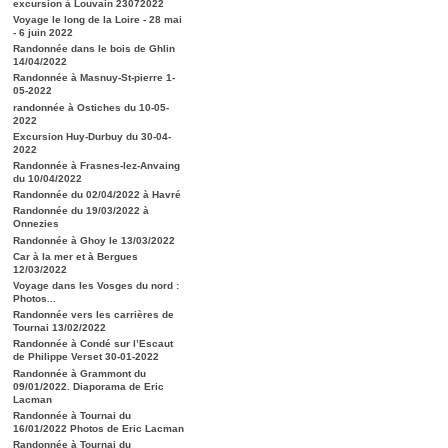
excursion à Louvain 23072022
Voyage le long de la Loire - 28 mai
- 6 juin 2022
Randonnée dans le bois de Ghlin
14/04/2022
Randonnée à Masnuy-St-pierre 1-
05-2022
randonnée à Ostiches du 10-05-
2022
Excursion Huy-Durbuy du 30-04-
2022
Randonnée à Frasnes-lez-Anvaing
du 10/04/2022
Randonnée du 02/04/2022 à Havré
Randonnée du 19/03/2022 à
Onnezies
Randonnée à Ghoy le 13/03/2022
Car à la mer et à Bergues
12/03/2022
Voyage dans les Vosges du nord :
Photos...
Randonnée vers les carrières de
Tournai 13/02/2022
Randonnée à Condé sur l’Escaut
de Philippe Verset 30-01-2022
Randonnée à Grammont du
09/01/2022. Diaporama de Eric
Lacman
Randonnée à Tournai du
16/01/2022 Photos de Eric Lacman
Randonnée à Tournai du