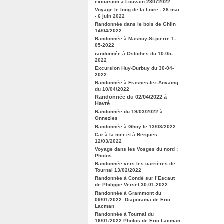
excursion à Louvain 23072022
Voyage le long de la Loire - 28 mai
- 6 juin 2022
Randonnée dans le bois de Ghlin
14/04/2022
Randonnée à Masnuy-St-pierre 1-
05-2022
randonnée à Ostiches du 10-05-
2022
Excursion Huy-Durbuy du 30-04-
2022
Randonnée à Frasnes-lez-Anvaing
du 10/04/2022
Randonnée du 02/04/2022 à
Havré
Randonnée du 19/03/2022 à
Onnezies
Randonnée à Ghoy le 13/03/2022
Car à la mer et à Bergues
12/03/2022
Voyage dans les Vosges du nord :
Photos...
Randonnée vers les carrières de
Tournai 13/02/2022
Randonnée à Condé sur l’Escaut
de Philippe Verset 30-01-2022
Randonnée à Grammont du
09/01/2022. Diaporama de Eric
Lacman
Randonnée à Tournai du
16/01/2022 Photos de Eric Lacman