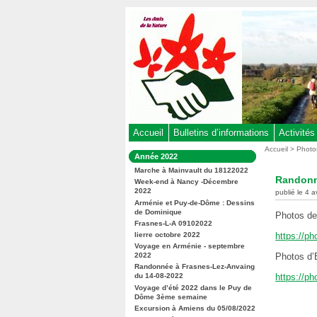
Aller
au
contenu
-
Aller
au
menu
principal
-
Accueil
Bulletins d’informations
Activités
Aller
Vous
Accueil
>
Photo
Dans
Année 2022
êtes
à
la
ici
Marche à Mainvault du 18122022
rubrique
la
Randonn
:
Week-end à Nancy -Décembre
:
recherche
2022
publié le 4 a
Arménie et Puy-de-Dôme : Dessins
de Dominique
Photos d
Frasnes-L-A 09102022
lierre octobre 2022
https://p
Voyage en Arménie - septembre
2022
Photos d’
Randonnée à Frasnes-Lez-Anvaing
du 14-08-2022
https://p
Voyage d’été 2022 dans le Puy de
Dôme 3ème semaine
Excursion à Amiens du 05/08/2022