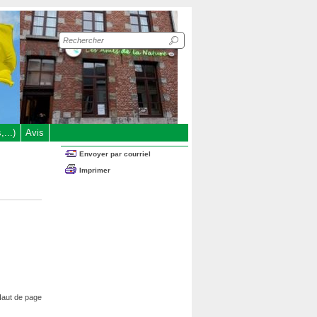
Recherche
sur
le
site
...)
Avis
Envoyer par courriel
Imprimer
aut de page