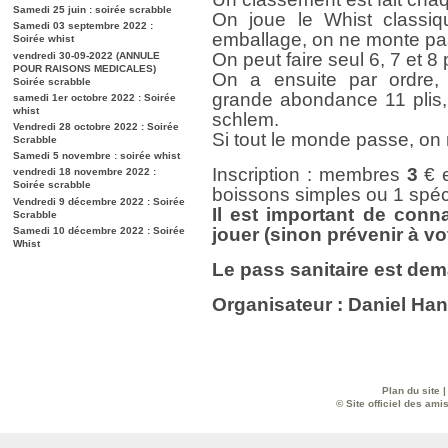
Samedi 25 juin : soirée scrabble
On joue le Whist classiqu
Samedi 03 septembre 2022 :
emballage, on ne monte pas
Soirée whist
On peut faire seul 6, 7 et 8 p
vendredi 30-09-2022 (ANNULE
POUR RAISONS MEDICALES)
On a ensuite par ordre,
Soirée scrabble
grande abondance 11 plis, 
samedi 1er octobre 2022 : Soirée
whist
schlem.
Vendredi 28 octobre 2022 : Soirée
Si tout le monde passe, on 
Scrabble
Samedi 5 novembre : soirée whist
Inscription : membres
3
€ 
vendredi 18 novembre 2022 :
Soirée scrabble
boissons simples ou 1 spéc
Vendredi 9 décembre 2022 : Soirée
Il est important de conn
Scrabble
jouer (sinon prévenir à vot
Samedi 10 décembre 2022 : Soirée
Whist
Le pass sanitaire est dem
Organisateur : Daniel Ha
Plan du site
© Site officiel des ami