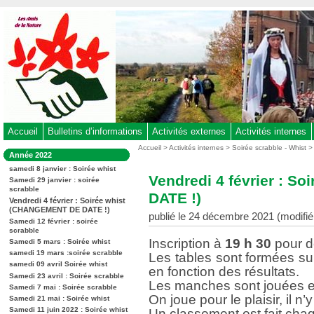
Aller
au
contenu
-
Aller
au
menu
principal
-
Accueil
Bulletins d’informations
Activités externes
Activités internes
Aller
Vous
Accueil
>
Activités internes
>
Soirée scrabble - Whist
Dans
Année 2022
êtes
à
la
ici
samedi 8 janvier : Soirée whist
rubrique
la
Vendredi 4 février : 
:
Samedi 29 janvier : soirée
:
recherche
scrabble
DATE !)
Vendredi 4 février : Soirée whist
(CHANGEMENT DE DATE !)
publié le 24 décembre 2021 (modifié 
Samedi 12 février : soirée
scrabble
Inscription à
19 h 30
pour dé
Samedi 5 mars : Soirée whist
samedi 19 mars :soirée scrabble
Les tables sont formées s
samedi 09 avril Soirée whist
en fonction des résultats.
Samedi 23 avril : Soirée scrabble
Les manches sont jouées en
Samedi 7 mai : Soirée scrabble
On joue pour le plaisir, il n’
Samedi 21 mai : Soirée whist
Samedi 11 juin 2022 : Soirée whist
Un classement est fait chaq