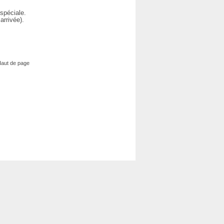
spéciale.
arrivée).
aut de page