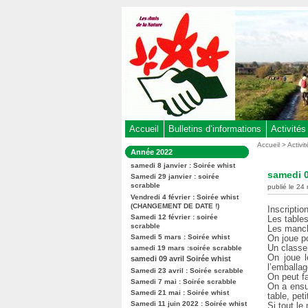
Aller
au
contenu
-
Aller
au
menu
principal
-
Accueil
Bulletins d’informations
Activités
Aller
Vous
Accueil
>
Activi
Dans
Année 2022
êtes
à
la
ici
samedi 8 janvier : Soirée whist
rubrique
la
samedi 0
:
Samedi 29 janvier : soirée
:
recherche
scrabble
publié le 24
Vendredi 4 février : Soirée whist
(CHANGEMENT DE DATE !)
Inscriptio
Samedi 12 février : soirée
Les table
scrabble
Les manch
Samedi 5 mars : Soirée whist
On joue pou
Un classe
samedi 19 mars :soirée scrabble
On joue l
samedi 09 avril Soirée whist
l’emballag
Samedi 23 avril : Soirée scrabble
On peut fa
Samedi 7 mai : Soirée scrabble
On a ensu
Samedi 21 mai : Soirée whist
table, pet
Samedi 11 juin 2022 : Soirée whist
Si tout le