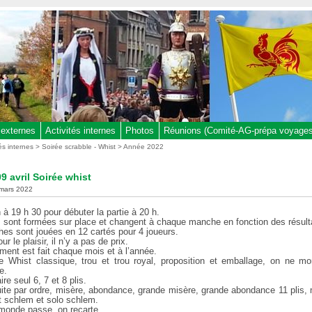
 externes
Activités internes
Photos
Réunions (Comité-AG-prépa voyages,
tés internes
>
Soirée scrabble - Whist
>
Année 2022
9 avril Soirée whist
 mars 2022
n à 19 h 30 pour débuter la partie à 20 h.
s sont formées sur place et changent à chaque manche en fonction des résult
es sont jouées en 12 cartés pour 4 joueurs.
r le plaisir, il n’y a pas de prix.
ment est fait chaque mois et à l’année.
e Whist classique, trou et trou royal, proposition et emballage, on ne m
e.
ire seul 6, 7 et 8 plis.
ite par ordre, misère, abondance, grande misère, grande abondance 11 plis, 
it schlem et solo schlem.
 monde passe, on recarte.