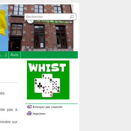
Recherche
sur
le
site
...)
Avis
ats.
Envoyer par courriel
onte pas à
Imprimer
misère sur