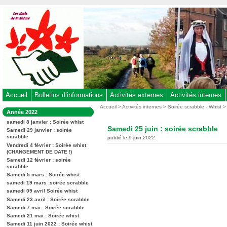
Aller
au
contenu
-
Aller
au
menu
principal
-
Accueil
Bulletins d’informations
Activités externes
Activités internes
Aller
Vous
Accueil
>
Activités internes
>
Soirée scrabble - Whist
Dans
Année 2022
êtes
à
la
ici
samedi 8 janvier : Soirée whist
rubrique
la
Samedi 25 juin : soirée scrabble
:
Samedi 29 janvier : soirée
:
recherche
scrabble
publié le 9 juin 2022
Vendredi 4 février : Soirée whist
(CHANGEMENT DE DATE !)
Samedi 12 février : soirée
scrabble
Samedi 5 mars : Soirée whist
samedi 19 mars :soirée scrabble
samedi 09 avril Soirée whist
Samedi 23 avril : Soirée scrabble
Samedi 7 mai : Soirée scrabble
Samedi 21 mai : Soirée whist
Samedi 11 juin 2022 : Soirée whist