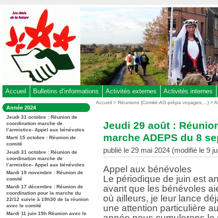
Aller
au
contenu
-
Aller
au
menu
principal
-
Accueil
Bulletins d’informations
Activités externes
Activités internes
Aller
Vous
Accueil
>
Réunions (Comité-AG-prépa voyages,...)
>
A
Dans
Année 2024
êtes
à
la
ici
Jeudi 31 octobre : Réunion de
rubrique
la
Jeudi 29 août : Réunio
coordination marche de
:
:
l’armistice- Appel aux bénévoles
recherche
marche ADEPS du 8 se
Marti 15 octobre : Réunion de
comité
publié le 29 mai 2024 (modifié le 9 ju
Jeudi 31 octobre : Réunion de
coordination marche de
l’armistice- Appel aux bénévoles
Appel aux bénévoles
Mardi 19 novembre : Réunion de
Le périodique de juin est 
comité
avant que les bénévoles ai
Mardi 17 décembre : Réunion de
coordination pour la marche du
où ailleurs, je leur lance d
22/12 suivie à 19h30 de la réunion
avec le comité
une attention particulière 
Mardi 11 juin 19h Réunion avec le
année nous cumulerons le