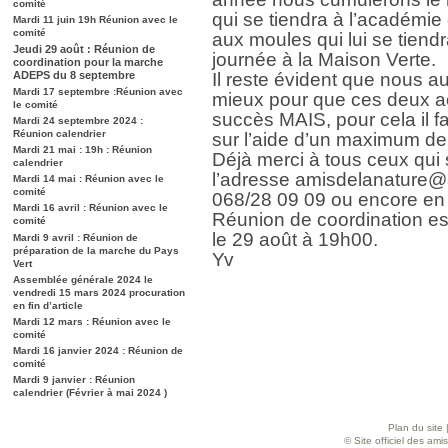
comité
qui se tiendra à l’académie 
Mardi 11 juin 19h Réunion avec le
comité
aux moules qui lui se tiend
Jeudi 29 août : Réunion de
journée à la Maison Verte.
coordination pour la marche
ADEPS du 8 septembre
Il reste évident que nous au
Mardi 17 septembre :Réunion avec
mieux pour que ces deux act
le comité
succès MAIS, pour cela il 
Mardi 24 septembre 2024 :
Réunion calendrier
sur l’aide d’un maximum d
Mardi 21 mai : 19h : Réunion
Déjà merci à tous ceux qui 
calendrier
l’adresse amisdelanature@
Mardi 14 mai : Réunion avec le
comité
068/28 09 09 ou encore en 
Mardi 16 avril : Réunion avec le
Réunion de coordination e
comité
le 29 août à 19h00.
Mardi 9 avril : Réunion de
préparation de la marche du Pays
Yv
Vert
Assemblée générale 2024 le
vendredi 15 mars 2024 procuration
en fin d’article
Mardi 12 mars : Réunion avec le
comité
Mardi 16 janvier 2024 : Réunion de
comité
Mardi 9 janvier : Réunion
calendrier (Février à mai 2024 )
Plan du site
© Site officiel des am