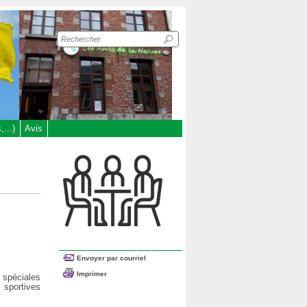
Recherche
sur
le
site
...)
Avis
Envoyer par courriel
Imprimer
spéciales
s sportives