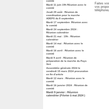
comité
Faites vos
Mardi 11 juin 19h Réunion avec le
vos propo
comité
téléphone
Jeudi 29 août : Réunion de
coordination pour la marche
ADEPS du 8 septembre
Mardi 17 septembre :Réunion avec
le comité
Mardi 24 septembre 2024 :
Réunion calendrier
Mardi 21 mai : 19h : Réunion
calendrier
Mardi 14 mai : Réunion avec le
comité
Mardi 16 avril : Réunion avec le
comité
Mardi 9 avril : Réunion de
préparation de la marche du Pays
Vert
Assemblée générale 2024 le
vendredi 15 mars 2024 procuration
en fin d’article
Mardi 12 mars : Réunion avec le
comité
Mardi 16 janvier 2024 : Réunion de
comité
Mardi 9 janvier : Réunion
calendrier (Février à mai 2024 )