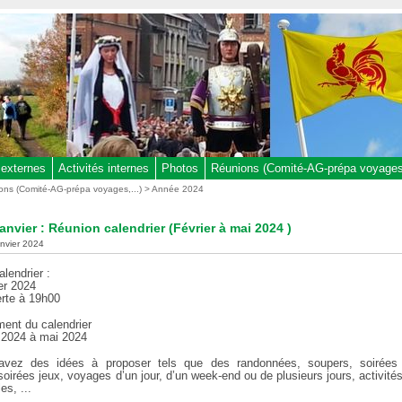
 externes
Activités internes
Photos
Réunions (Comité-AG-prépa voyages,
ons (Comité-AG-prépa voyages,...)
>
Année 2024
janvier : Réunion calendrier (Février à mai 2024 )
anvier 2024
lendrier :
er 2024
rte à 19h00
ment du calendrier
r 2024 à mai 2024
avez des idées à proposer tels que des randonnées, soupers, soirées 
soirées jeux, voyages d’un jour, d’un week-end ou de plusieurs jours, activité
les, ...