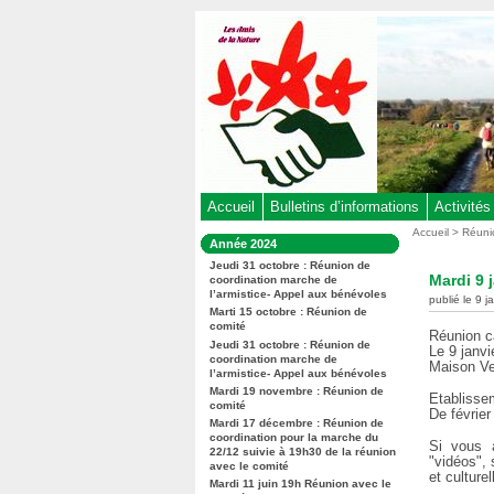
Aller
au
contenu
-
Aller
au
menu
principal
-
Accueil
Bulletins d’informations
Activités
Aller
Vous
Accueil
>
Réuni
Dans
Année 2024
êtes
à
la
ici
Jeudi 31 octobre : Réunion de
rubrique
la
Mardi 9 
coordination marche de
:
:
l’armistice- Appel aux bénévoles
recherche
publié le 9 j
Marti 15 octobre : Réunion de
comité
Réunion ca
Jeudi 31 octobre : Réunion de
Le 9 janvi
coordination marche de
Maison Ve
l’armistice- Appel aux bénévoles
Mardi 19 novembre : Réunion de
Etablisse
comité
De févrie
Mardi 17 décembre : Réunion de
coordination pour la marche du
Si vous 
22/12 suivie à 19h30 de la réunion
"vidéos", 
avec le comité
et culturel
Mardi 11 juin 19h Réunion avec le