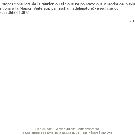
 propositions lors de la réunion ou si vous ne pouvez-vous y rendre ce jour-
sitions à la Maison Verte soit par mail amisdelanature@an-ath.be ou
z au 068/28.09.09.
H
Plan du site
|
Gestion du site
|
Authentification
© Site officiel des amis de la nature d’ATH - site hébergé par OVH