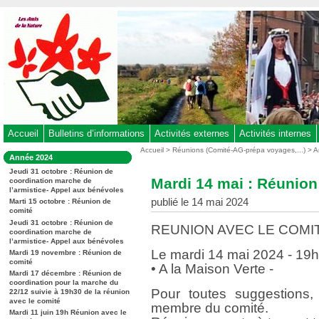
Aller
au
contenu
-
Aller
au
menu
principal
-
Accueil
Bulletins d’informations
Activités externes
Activités internes
Aller
Vous
Accueil
>
Réunions (Comité-AG-prépa voyages,...)
>
A
Dans
Année 2024
êtes
à
la
ici
Jeudi 31 octobre : Réunion de
rubrique
la
Mardi 14 mai : Réunion
coordination marche de
:
:
l’armistice- Appel aux bénévoles
recherche
publié le 14 mai 2024
Marti 15 octobre : Réunion de
comité
Jeudi 31 octobre : Réunion de
REUNION AVEC LE COMI
coordination marche de
l’armistice- Appel aux bénévoles
Le mardi 14 mai 2024 - 19
Mardi 19 novembre : Réunion de
comité
• A la Maison Verte -
Mardi 17 décembre : Réunion de
coordination pour la marche du
Pour toutes suggestions
22/12 suivie à 19h30 de la réunion
avec le comité
membre du comité.
Mardi 11 juin 19h Réunion avec le