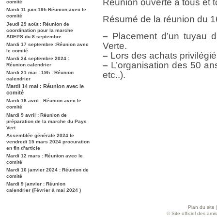
Réunion ouverte à tous et t
comité
Mardi 11 juin 19h Réunion avec le
comité
Résumé de la réunion du 16
Jeudi 29 août : Réunion de
coordination pour la marche
–
Placement d’un tuyau d’
ADEPS du 8 septembre
Verte.
Mardi 17 septembre :Réunion avec
le comité
–
Lors des achats privilégi
Mardi 24 septembre 2024 :
–
L’organisation des 50 ans
Réunion calendrier
Mardi 21 mai : 19h : Réunion
etc..).
calendrier
Mardi 14 mai : Réunion avec le
comité
Mardi 16 avril : Réunion avec le
comité
Mardi 9 avril : Réunion de
préparation de la marche du Pays
Vert
Assemblée générale 2024 le
vendredi 15 mars 2024 procuration
en fin d’article
Mardi 12 mars : Réunion avec le
comité
Mardi 16 janvier 2024 : Réunion de
comité
Mardi 9 janvier : Réunion
calendrier (Février à mai 2024 )
Plan du site
© Site officiel des am