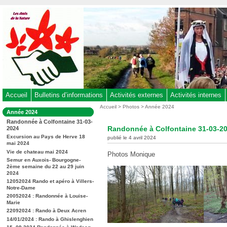
Aller
au
contenu
-
Aller
au
menu
principal
-
Accueil
Bulletins d’informations
Activités externes
Activités internes
Aller
Vous
Accueil
>
Photos
>
Année 2024
Dans
Année 2024
êtes
à
la
Randonnée à Colfontaine 31-03-
ici
rubrique
la
Randonnée à Colfontaine 31-03-2
2024
:
:
recherche
Excursion au Pays de Herve 18
publié le 4 avril 2024
mai 2024
Vie de chateau mai 2024
Photos Monique
Semur en Auxois- Bourgogne-
2ème semaine du 22 au 29 juin
2024
12052024 Rando et apéro à Villers-
Notre-Dame
20052024 : Randonnée à Louise-
Marie
22092024 : Rando à Deux Acren
14/01/2024 : Rando à Ghislenghien