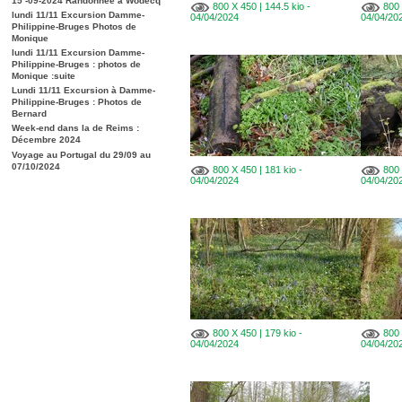
15 -09-2024 Randonnée à Wodecq
800 X 450 | 144.5 kio -
800 
lundi 11/11 Excursion Damme-
04/04/2024
04/04/20
Philippine-Bruges Photos de
Monique
lundi 11/11 Excursion Damme-
Philippine-Bruges : photos de
Monique :suite
Lundi 11/11 Excursion à Damme-
Philippine-Bruges : Photos de
Bernard
Week-end dans la de Reims :
Décembre 2024
Voyage au Portugal du 29/09 au
07/10/2024
800 X 450 | 181 kio -
800 
04/04/2024
04/04/20
800 X 450 | 179 kio -
800 
04/04/2024
04/04/20