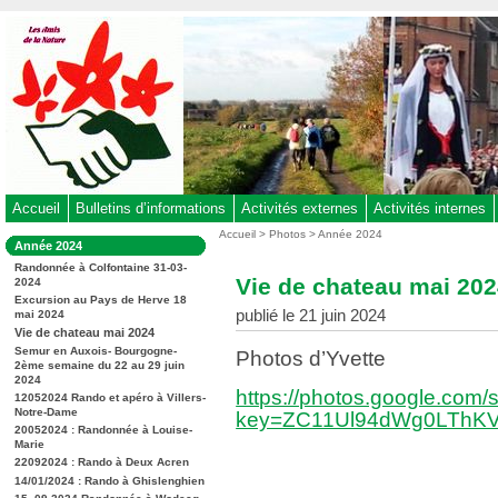
Aller
au
contenu
-
Aller
au
menu
principal
-
Accueil
Bulletins d’informations
Activités externes
Activités internes
Aller
Vous
Accueil
>
Photos
>
Année 2024
Dans
Année 2024
êtes
à
la
ici
Randonnée à Colfontaine 31-03-
rubrique
la
Vie de chateau mai 20
2024
:
:
recherche
Excursion au Pays de Herve 18
publié le 21 juin 2024
mai 2024
Vie de chateau mai 2024
Semur en Auxois- Bourgogne-
Photos d’Yvette
2ème semaine du 22 au 29 juin
2024
https://photos.google
12052024 Rando et apéro à Villers-
Notre-Dame
key=ZC11Ul94dWg0LThKV
20052024 : Randonnée à Louise-
Marie
22092024 : Rando à Deux Acren
14/01/2024 : Rando à Ghislenghien