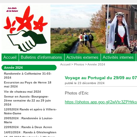
Aller
au
contenu
-
Aller
au
menu
principal
-
Accueil
Bulletins d’informations
Activités externes
Activités internes
Aller
Vous
Accueil
>
Photos
>
Année 2024
Dans
Année 2024
êtes
à
la
ici
Randonnée à Colfontaine 31-03-
rubrique
la
Voyage au Portugal du 29/09 au 07
2024
:
:
recherche
Excursion au Pays de Herve 18
publié le 23 décembre 2024
mai 2024
Vie de chateau mai 2024
Photos d’Eric
Semur en Auxois- Bourgogne-
2ème semaine du 22 au 29 juin
https://photos.app.goo.gl/2wVtc3ZPHrk
2024
12052024 Rando et apéro à Villers-
Notre-Dame
20052024 : Randonnée à Louise-
Marie
22092024 : Rando à Deux Acren
14/01/2024 : Rando à Ghislenghien