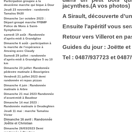
Participation groupée à la
jacynthes.(A vos photos)
deuxième marche qui bique à Dour
Jeudi 23 novembre : randonnée
Tamalou 9h30
A Sirault, découverte d’u
Dimanche 1er octobre 2023 :
Départ groupé marche FFBMP
Ensuite l’apéritif vous s
Police de Mons à Saint-
Symphorien
samedi 19 août : Randonnée
Retour vers Villerot en pa
d’après-midi à Grandglise
Dimanche 6 août - participation à
Guides du jour : Joëtte et
la marche de l’espérance à
Anvaing avec Claudy
Samedi 29 juillet : randonnée
Tel : 0487/937723 et 0487
d’après-midi à Grandglise 5 ou 10
km
Dimanche 23 juillet :Randonnée
pédestre matinale à Bouvignies
Vendredi 21 juillet 2023 demi
randonnée et repas pizzas
Dimanche 4 juin : Randonnée
matinale à Arbre
Dimanche 21 mai 2023 Randonnée
d’avant-midi à Baudour
Dimanche 14 mai 2023 :
Randonnée matinale à Oeudeghien
Jeudi 11 mai : marche Tamalou
Victor
Dimanche 16 avril : Randonnée
Joêtte et Christian
Dimanche 26/03/2023 Demi