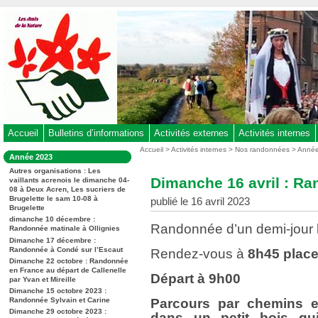
Aller
au
contenu
-
Aller
au
menu
principal
-
Accueil
Bulletins d’informations
Activités externes
Activités internes
Aller
Vous
Accueil
>
Activités internes
>
Nos randonnées
>
Anné
Dans
Année 2023
êtes
à
la
ici
Autres organisations : Les
rubrique
la
Dimanche 16 avril : Ra
vaillants acrenois le dimanche 04-
:
:
08 à Deux Acren, Les sucriers de
recherche
Brugelette le sam 10-08 à
publié le 16 avril 2023
Brugelette
dimanche 10 décembre :
Randonnée d’un demi-jour l
Randonnée matinale à Ollignies
Dimanche 17 décembre :
Randonnée à Condé sur l’Escaut
Rendez-vous à
8h45 place 
Dimanche 22 octobre : Randonnée
en France au départ de Callenelle
Départ à
9h00
par Yvan et Mireille
Dimanche 15 octobre 2023 :
Randonnée Sylvain et Carine
Parcours par chemins e
Dimanche 29 octobre 2023 :
dans un petit bois qui