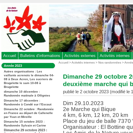
Aller
au
contenu
-
Aller
au
menu
principal
-
Accueil
Bulletins d’informations
Activités externes
Activités internes
Aller
Vous
Accueil
>
Activités internes
>
Nos randonnées
>
Anné
Dans
Année 2023
êtes
à
la
ici
Autres organisations : Les
rubrique
la
Dimanche 29 octobre 20
vaillants acrenois le dimanche 04-
:
:
08 à Deux Acren, Les sucriers de
recherche
deuxième marche qui b
Brugelette le sam 10-08 à
Brugelette
publié le 2 octobre 2023 (modifié le
dimanche 10 décembre :
Randonnée matinale à Ollignies
Dimanche 17 décembre :
Dim 29.10.2023
Randonnée à Condé sur l’Escaut
2e Marche qui Bique
Dimanche 22 octobre : Randonnée
en France au départ de Callenelle
4 km, 6 km, 12 km, 20 km
par Yvan et Mireille
Place du jeu de balle 7370
Dimanche 15 octobre 2023 :
Randonnée Sylvain et Carine
Organisateur : El Bottine q
Dimanche 29 octobre 2023 :
Les Amis de la Nature vous 