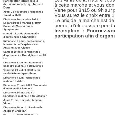
Participation groupée à la
à cette marche et vous don
deuxième marche qui bique à
Dour
Verte pour 8h15 ou 9h sur 
Jeudi 23 novembre : randonnée
Vous aurez le choix entre 
Tamalou 9h30
Le prix de la marche est de 
Dimanche 1er octobre 2023 :
Départ groupé marche FFBMP
permet d’être assuré pendan
Police de Mons à Saint-
Symphorien
Inscription : Pourriez-vo
samedi 19 août : Randonnée
participation afin d’organ
d’après-midi à Grandglise
Dimanche 6 août - participation à
la marche de l’espérance à
Anvaing avec Claudy
Samedi 29 juillet : randonnée
d’après-midi à Grandglise 5 ou 10
km
Dimanche 23 juillet :Randonnée
pédestre matinale à Bouvignies
Vendredi 21 juillet 2023 demi
randonnée et repas pizzas
Dimanche 4 juin : Randonnée
matinale à Arbre
Dimanche 21 mai 2023 Randonnée
d’avant-midi à Baudour
Dimanche 14 mai 2023 :
Randonnée matinale à Oeudeghien
Jeudi 11 mai : marche Tamalou
Victor
Dimanche 16 avril : Randonnée
Joêtte et Christian