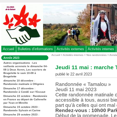
Aller
au
contenu
-
Aller
au
menu
principal
-
Accueil
Bulletins d’informations
Activités externes
Activités internes
Aller
Vous
Accueil
>
Activités internes
>
Nos randonnées
>
Anné
Dans
Année 2023
êtes
à
la
ici
Autres organisations : Les
rubrique
la
Jeudi 11 mai : marche 
vaillants acrenois le dimanche 04-
:
:
08 à Deux Acren, Les sucriers de
recherche
Brugelette le sam 10-08 à
publié le 22 avril 2023
Brugelette
dimanche 10 décembre :
Randonnée « Tamalou »
Randonnée matinale à Ollignies
Jeudi 11 mai 2023
Dimanche 17 décembre :
Randonnée à Condé sur l’Escaut
Cette randonnée matinale de
Dimanche 22 octobre : Randonnée
accessible à tous, aussi bi
en France au départ de Callenelle
par Yvan et Mireille
part qu’à celles qui ont mal
Dimanche 15 octobre 2023 :
Rendez-vous : 10h00 Parki
Randonnée Sylvain et Carine
Début de la promenade. Le cir
Dimanche 29 octobre 2023 :