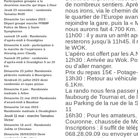
Participation groupée à la
de nombreux sentiers. Après
deuxième marche qui bique à Dour
nous irons, via le chemin d
Jeudi 23 novembre : randonnée
Tamalou 9h30
le quartier de l’Europe avan
Dimanche 1er octobre 2023 :
rejoindre la gare, puis la « 
Départ groupé marche FFBMP
Police de Mons à Saint-
nous aurons fait 4.700 Km.
Symphorien
11h00 : il y aura un arrêt a
samedi 19 août : Randonnée
resterons jusqu’à 11h45. Il 
d’après-midi à Grandglise
Dimanche 6 août - participation à
le WOK.
la marche de l’espérance à
L’apéro est offert par les A.
Anvaing avec Claudy
Samedi 29 juillet : randonnée
12h30 : Arrivée au Wok. Pos
d’après-midi à Grandglise 5 ou 10
ou d’aller manger.
km
Prix du repas 15€ - Potage-
Dimanche 23 juillet :Randonnée
pédestre matinale à Bouvignies
13h30 : Retour au véhicul
Vendredi 21 juillet 2023 demi
6.1Km.
randonnée et repas pizzas
Dimanche 4 juin : Randonnée
La rando nous fera passer p
matinale à Arbre
faubourg de Tournai et, de 
Dimanche 21 mai 2023 Randonnée
au Parking de la rue de la S
d’avant-midi à Baudour
Dimanche 14 mai 2023 :
11
Randonnée matinale à Oeudeghien
16h30 : Pour les amateurs, l
Jeudi 11 mai : marche Tamalou
Victor
Couronne, chaussée de M
Dimanche 16 avril : Randonnée
Inscriptions : il suffit de t
Joêtte et Christian
068.28.09.09 ou envoyer u
Dimanche 26/03/2023 Demi