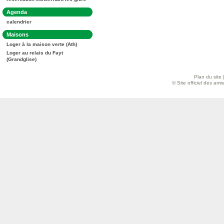
:
Dans
Agenda
la
calendrier
rubrique
:
Dans
Maisons
la
Loger à la maison verte (Ath)
rubrique
:
Loger au relais du Fayt
(Grandglise)
Plan du site
© Site officiel des am