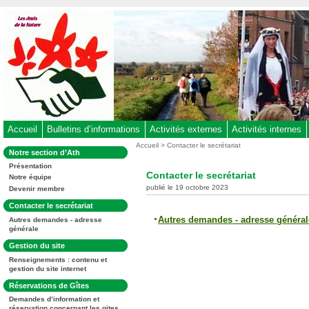
Aller
au
contenu
-
Aller
au
menu
principal
-
Accueil
Bulletins d’informations
Activités externes
Activités internes
Aller
Vous
Accueil
>
Contacter le secrétariat
Dans
Notre section d’Ath
êtes
à
la
ici
Présentation
rubrique
la
Contacter le secrétariat
:
Notre équipe
:
recherche
publié le 19 octobre 2023
Devenir membre
Dans
Contacter le secrétariat
la
Autres demandes - adresse général
Autres demandes - adresse
rubrique
générale
:
Dans
Gestion du site
la
Renseignements : contenu et
rubrique
gestion du site internet
:
Dans
Réservations de Gîtes
la
Demandes d’information et
rubrique
réservation concernant les gites