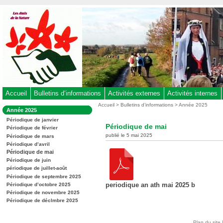
Aller
au
contenu
-
Aller
au
menu
principal
-
Accueil
Bulletins d’informations
Activités externes
Activités internes
Aller
Vous
Accueil
>
Bulletins d’informations
>
Année 2025
Dans
Année 2025
êtes
à
la
ici
Périodique de janvier
rubrique
la
Périodique de mai
:
Périodique de février
:
recherche
publié le 5 mai 2025
Périodique de mars
Périodique d’avril
Périodique de mai
Périodique de juin
périodique de juillet-août
Périodique de septembre 2025
periodique an ath mai 2025 b
Périodique d’octobre 2025
Périodique de novembre 2025
Périodique de déclmbre 2025
Plan du site