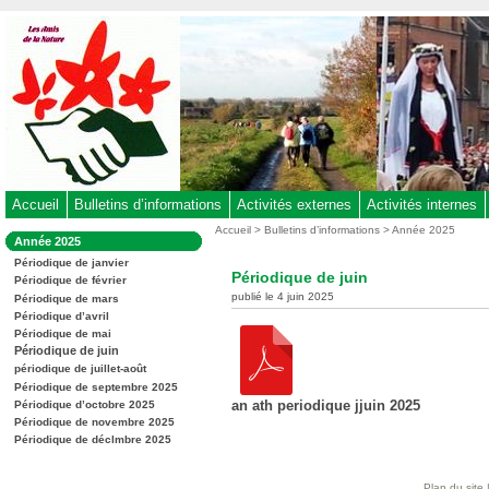
Aller
au
contenu
-
Aller
au
menu
principal
-
Accueil
Bulletins d’informations
Activités externes
Activités internes
Aller
Vous
Accueil
>
Bulletins d’informations
>
Année 2025
Dans
Année 2025
êtes
à
la
ici
Périodique de janvier
rubrique
la
Périodique de juin
:
Périodique de février
:
recherche
publié le 4 juin 2025
Périodique de mars
Périodique d’avril
Périodique de mai
Périodique de juin
périodique de juillet-août
Périodique de septembre 2025
an ath periodique jjuin 2025
Périodique d’octobre 2025
Périodique de novembre 2025
Périodique de déclmbre 2025
Plan du site