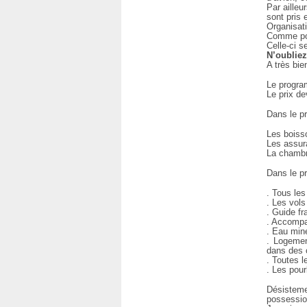
Par ailleu
sont pris 
Organisati
Comme pou
Celle-ci s
N’oubliez
A très bie
Le progra
Le prix d
Dans le pr
Les boiss
Les assu
La chambr
Dans le pr
. Tous les
. Les vols 
. Guide f
. Accompa
. Eau miné
. Logemen
dans des 
. Toutes 
. Les pour
Désisteme
possessio