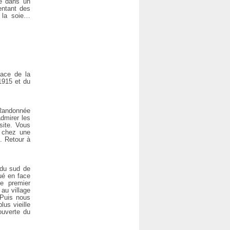
ge dans un
entant des
e la soie…
lace de la
1915 et du
 Randonnée
dmirer les
site. Vous
s chez une
). Retour à
 du sud de
ué en face
le premier
au village
 Puis nous
lus vieille
ouverte du