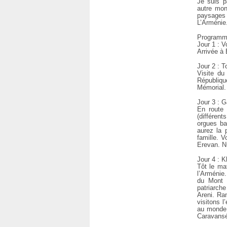
Je suis p
autre mon
paysages 
L’Arménie
Program
Jour 1 : V
Arrivée à 
Jour 2 : T
Visite du
Républiqu
Mémorial. 
Jour 3 : 
En route 
(différen
orgues ba
aurez la 
famille. V
Erevan. N
Jour 4 : 
Tôt le ma
l’Arménie
du Mont B
patriarch
Areni. Ra
visitons l
au monde.
Caravansér