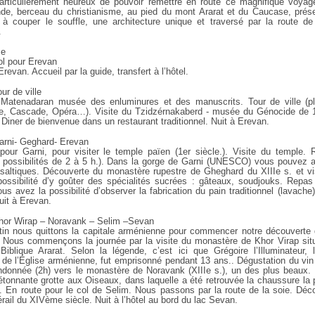
articulièrement heureux de pouvoir remettre en route ce magnifique voya
de, berceau du christianisme, au pied du mont Ararat et du Caucase, prés
à couper le souffle, une architecture unique et traversé par la route d
.
me
ol pour Erevan
Erevan. Accueil par la guide, transfert à l’hôtel.
our de ville
 Matenadaran musée des enluminures et des manuscrits. Tour de ville (p
e, Cascade, Opéra…). Visite du Tzidzérnakaberd - musée du Génocide de 
Diner de bienvenue dans un restaurant traditionnel. Nuit à Erevan.
Garni- Geghard- Erevan
pour Garni, pour visiter le temple païen (1er siècle.). Visite du temple.
ts possibilités de 2 à 5 h.). Dans la gorge de Garni (UNESCO) vous pouvez a
saltiques. Découverte du monastère rupestre de Gheghard du XIIIe s. et vi
possibilité d’y goûter des spécialités sucrées : gâteaux, soudjouks. Repa
ous avez la possibilité d’observer la fabrication du pain traditionnel (lavache
uit à Erevan.
Khor Wirap – Noravank – Selim –Sevan
tin nous quittons la capitale arménienne pour commencer notre découverte
. Nous commençons la journée par la visite du monastère de Khor Virap sit
iblique Ararat. Selon la légende, c’est ici que Grégoire l’Illuminateur, 
e de l’Église arménienne, fut emprisonné pendant 13 ans.. Dégustation du vin 
ndonnée (2h) vers le monastère de Noravank (XIIIe s.), un des plus beaux.
’étonnante grotte aux Oiseaux, dans laquelle a été retrouvée la chaussure la p
 En route pour le col de Selim. Nous passons par la route de la soie. Déc
ail du XIVème siècle. Nuit à l’hôtel au bord du lac Sevan.