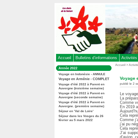
Aller
au
contenu
-
Aller
au
menu
principal
-
Accueil
Bulletins d’informations
Activités
Aller
Vous
Accueil
>
Activi
Dans
Année 2022
êtes
à
la
ici
Voyage en Indonésie - ANNULE
rubrique
la
Voyage 
:
Voyage en Arménie - COMPLET
:
recherche
publié le 2 
Voyage d’été 2022 à Parent en
Auvergne (troisième semaine)
Voyage d’été 2022 à Parent en
Le voyage
Auvergne (seconde semaine)
La prépara
Comme vous
Voyage d’été 2022 à Parent en
Auvergne. (première semaine)
En 2019 a
Aujourd’h
Séjour en ’Val de Loire’
Cela repr
Séjour dans les Vosges du 26
Comme j’a
février au 5 mars 2022
j’ai pu né
Cela repr
J’ai suppo
d’avion, c