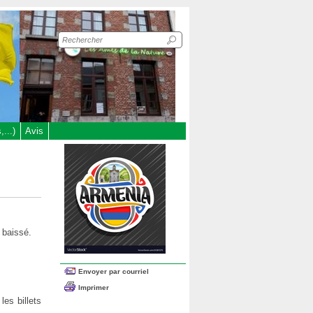
Recherche
sur
le
site
...)
Avis
 baissé.
Envoyer par courriel
Imprimer
les billets