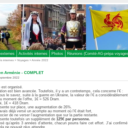
 externes
Activités internes
Photos
Réunions (Comité-AG-prépa voyages,
tés internes
>
Voyages
>
Année 2022
en Arménie - COMPLET
septembre 2022
 est organisé.
tion est bien avancée. Toutefois, il y a un contretemps, cela concerne l’€ :
 le savez, suite à la guerre en Ukraine, la valeur de l’€ a considérablement
u moment de l’offre, 1€ = 526 Dram.
ui, 1€ = 418 Dram.
ésente sur place, une augmentation de 26%.
vais déjà versé un acompte au moment où l’€ était fort,
gocier de ne verser l’augmentation que sur la partie restante.
ésente toutefois un supplément de
125€ par personne.
sé qu’après 3 années d’attente, chacun pourra faire cet effort. J’ai confirmé 
ela ne pouvait plus attendre.