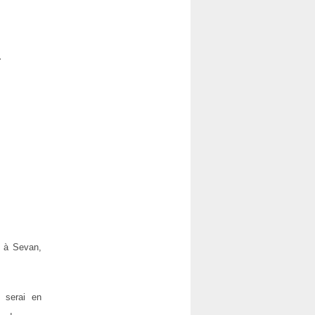
.
* à Sevan,
e serai en