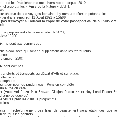
rs, tous les frais inhérents aux divers reports depuis 2019
en charge par les « Amis de la Nature » d’ATH.
on :
r chacun de nos voyages lointains, il y aura une réunion préparatoire.
e tiendra le
vendredi 12 Août 2022 à 15h00.
 pas d’envoyer au bureau la copie de votre passeport valide au plus vite
ntôt.
mme proposé est identique à celui de 2020,
evient 1525€
ix, ne sont pas comprises :
ons alcoolisées qui sont en supplément dans les restaurants
rances
e single : 230€
ix sont compris :
 transferts et transports au départ d’Ath et sur place.
aller retour
rancophone
gnateur pour les randonnées . Pension complète
rale, thé ou café
t (Hôtel Ani Plaza 4* à Erevan, Dilidjan Resort 4*, et Noy Land Resort 3
chambres doubles)
les visites prévues dans le programme.
boires.
nts : l’échelonnement des frais de désistement sera établi dès que j
n de tous les contrats.