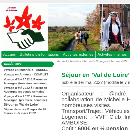
Aller
au
contenu
-
Aller
au
menu
principal
-
Accueil
Bulletins d’informations
Activités externes
Activités internes
Aller
Vous
Accueil
>
Activités internes
>
Voyages
>
Année 2022
Dans
Année 2022
êtes
à
la
ici
Voyage en Indonésie - ANNULE
rubrique
la
Séjour en ’Val de Loire’
:
Voyage en Arménie - COMPLET
:
recherche
Voyage d’été 2022 à Parent en
publié le 1er mai 2022 (modifié le 7
Auvergne (troisième semaine)
Voyage d’été 2022 à Parent en
Auvergne (seconde semaine)
Organisateur : @ndré 
Voyage d’été 2022 à Parent en
collaboration de Michelle H
Auvergne. (première semaine)
nombreuses visites.
Séjour en ’Val de Loire’
Séjour dans les Vosges du 26
Transport/Trajet : Véhicule
février au 5 mars 2022
Logement : VVF Club Int
AMBOISE.
Coût :
600€ en ½ pension
.