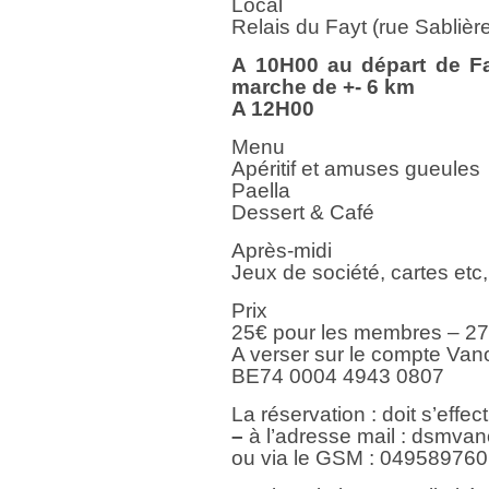
Local
Relais du Fayt (rue Sablièr
A 10H00 au départ de Fa
marche de +- 6 km
A 12H00
Menu
Apéritif et amuses gueules
Paella
Dessert & Café
Après-midi
Jeux de société, cartes etc,
Prix
25€ pour les membres – 2
A verser sur le compte Van
BE74 0004 4943 0807
La réservation : doit s’effec
–
à l’adresse mail : dsmv
ou via le GSM : 04958976