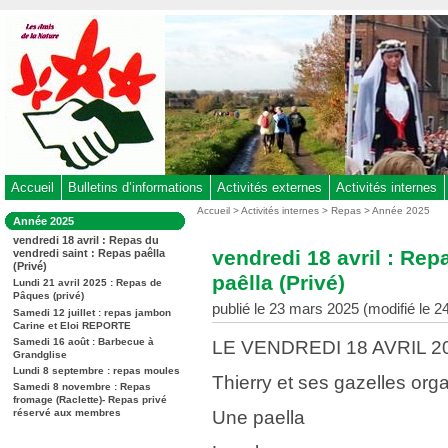
Aller
au
contenu
-
Aller
au
menu
principal
-
Accueil
Bulletins d’informations
Activités externes
Activités internes
Aller
Vous
Accueil
>
Activités internes
>
Repas
>
Année 2025
Dans
Année 2025
êtes
à
la
vendredi 18 avril : Repas du
ici
rubrique
la
vendredi 18 avril : Rep
vendredi saint : Repas paêlla
:
:
(Privé)
recherche
paêlla (Privé)
Lundi 21 avril 2025 : Repas de
Pâques (privé)
publié le 23 mars 2025 (modifié le 2
Samedi 12 juillet : repas jambon
Carine et Eloi REPORTE
Samedi 16 août : Barbecue à
LE VENDREDI 18 AVRIL 2
Grandglise
Lundi 8 septembre : repas moules
Thierry et ses gazelles org
Samedi 8 novembre : Repas
fromage (Raclette)- Repas privé
réservé aux membres
Une paella