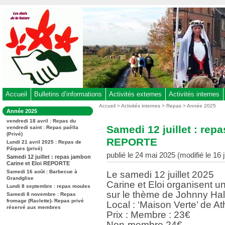
Aller
au
contenu
-
Aller
au
menu
principal
-
Accueil
Bulletins d’informations
Activités externes
Activités internes
Aller
Vous
Accueil
>
Activités internes
>
Repas
>
Année 2025
Dans
Année 2025
êtes
à
la
ici
vendredi 18 avril : Repas du
rubrique
la
Samedi 12 juillet : rep
vendredi saint : Repas paêlla
:
:
(Privé)
recherche
REPORTE
Lundi 21 avril 2025 : Repas de
Pâques (privé)
publié le 24 mai 2025 (modifié le 16 
Samedi 12 juillet : repas jambon
Carine et Eloi REPORTE
Samedi 16 août : Barbecue à
Le samedi 12 juillet 2025
Grandglise
Carine et Eloi organisent u
Lundi 8 septembre : repas moules
sur le thème de Johnny Hal
Samedi 8 novembre : Repas
fromage (Raclette)- Repas privé
Local : ‘Maison Verte’ de A
réservé aux membres
Prix : Membre : 23€
Non-membre 24€