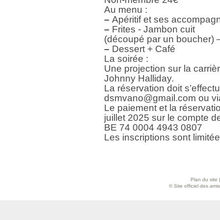
Au menu :
–
Apéritif et ses accompag
–
Frites - Jambon cuit
(découpé par un boucher) 
–
Dessert + Café
La soirée :
Une projection sur la carriè
Johnny Halliday.
La réservation doit s’effectu
dsmvano@gmail.com ou via
Le paiement et la réservatio
juillet 2025 sur le compte 
BE 74 0004 4943 0807
Les inscriptions sont limit
Plan du site
© Site officiel des am