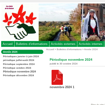
Aller
au
contenu
-
Aller
au
menu
principal
-
Accueil
Bulletins d’informations
Activités externes
Activités internes
Aller
Vous
Accueil
>
Bulletins d’informations
>
Année 2024
Dans
Année 2024
êtes
à
la
ici
Périodiques janvier à juin 2024
rubrique
la
Périodique novembre 2024
:
périodique juillet-août 2024
:
recherche
publié le 30 octobre 2024
Périodique septembre 2024
Périodique octobre 2024
Périodique novembre 2024
Périodique décembre 2024
novembre 2024 1
Plan du site