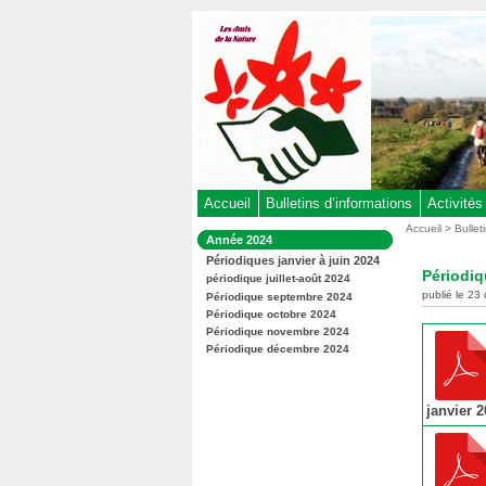
Aller
au
contenu
-
Aller
au
menu
principal
-
Accueil
Bulletins d’informations
Activités
Aller
Vous
Accueil
>
Bullet
Dans
Année 2024
êtes
à
la
Périodiques janvier à juin 2024
ici
rubrique
la
Périodiq
:
périodique juillet-août 2024
:
recherche
publié le 23
Périodique septembre 2024
Périodique octobre 2024
Périodique novembre 2024
Périodique décembre 2024
janvier 