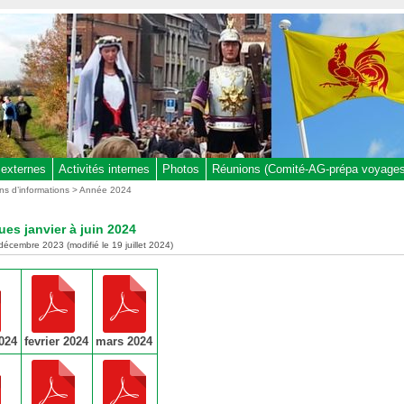
 externes
Activités internes
Photos
Réunions (Comité-AG-prépa voyages,
ins d’informations
>
Année 2024
ues janvier à juin 2024
 décembre 2023 (modifié le 19 juillet 2024)
2024
fevrier 2024
mars 2024