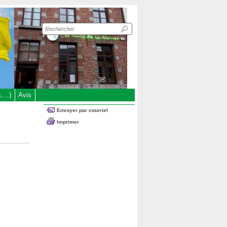
Recherche
sur
le
site
...)
Avis
Envoyer par courriel
Imprimer