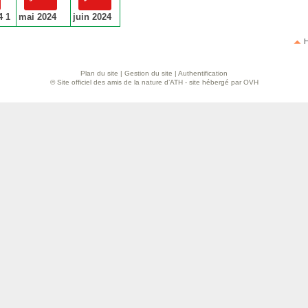
4 1
mai 2024
juin 2024
H
Plan du site
|
Gestion du site
|
Authentification
© Site officiel des amis de la nature d’ATH - site hébergé par OVH