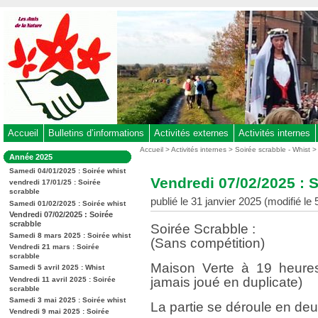
Aller
au
contenu
-
Aller
au
menu
principal
-
Accueil
Bulletins d’informations
Activités externes
Activités internes
Aller
Vous
Accueil
>
Activités internes
>
Soirée scrabble - Whist
Dans
Année 2025
êtes
à
la
ici
Samedi 04/01/2025 : Soirée whist
rubrique
la
Vendredi 07/02/2025 : 
:
vendredi 17/01/25 : Soirée
:
recherche
scrabble
publié le 31 janvier 2025 (modifié le
Samedi 01/02/2025 : Soirée whist
Vendredi 07/02/2025 : Soirée
scrabble
Soirée Scrabble :
Samedi 8 mars 2025 : Soirée whist
(Sans compétition)
Vendredi 21 mars : Soirée
scrabble
Maison Verte à 19 heures
Samedi 5 avril 2025 : Whist
jamais joué en duplicate)
Vendredi 11 avril 2025 : Soirée
scrabble
Samedi 3 mai 2025 : Soirée whist
La partie se déroule en de
Vendredi 9 mai 2025 : Soirée