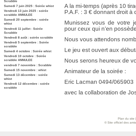
Scrabble
A la mi-temps (après 10 tir
Samedi 7 juin 2025 : Soirée whist
P.A.F. : 3 € donnant droit à
Vendredi 13 juin 2025 : soirée
scrabble ANNULEE
Samedi 20 septembre : soirée
Munissez vous de votre je
whist
pour ceux qui n’en possède
Vendredi 11 juillet : Soirée
Scrabble
Vendredi 8 août : soirée scrabble
Nous vous attendons nombr
Vendredi 5 septembre : Soirée
scrabble
Le jeu est ouvert aux débu
Samedi 4 octobre : Soirée whist
Vendredi 10 octobre : Soirée
Nous serons heureux de vo
scrabble ANNULEE
vendredi 7 novembre : Scrabble
Animateur de la soirée :
Samedi 15 novembre : whist
Samedi 13 décembre : soirée
whist
Eric Lacman 0494/065903
Vendredi 12 décembre : soirée
scrabble
avec la collaboration de Jos
Plan du site
© Site officiel des am