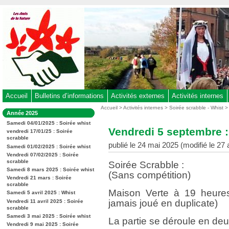
Aller
au
contenu
-
Aller
au
menu
principal
-
Accueil
Bulletins d’informations
Activités externes
Activités internes
Aller
Vous
Accueil
>
Activités internes
>
Soirée scrabble - Whist
Dans
Année 2025
êtes
à
la
ici
Samedi 04/01/2025 : Soirée whist
rubrique
la
Vendredi 5 septembre :
:
vendredi 17/01/25 : Soirée
:
recherche
scrabble
publié le 24 mai 2025 (modifié le 27
Samedi 01/02/2025 : Soirée whist
Vendredi 07/02/2025 : Soirée
scrabble
Soirée Scrabble :
Samedi 8 mars 2025 : Soirée whist
(Sans compétition)
Vendredi 21 mars : Soirée
scrabble
Maison Verte à 19 heures
Samedi 5 avril 2025 : Whist
jamais joué en duplicate)
Vendredi 11 avril 2025 : Soirée
scrabble
Samedi 3 mai 2025 : Soirée whist
La partie se déroule en de
Vendredi 9 mai 2025 : Soirée