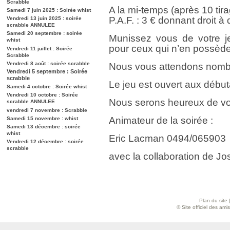
Scrabble
A la mi-temps (après 10 tir
Samedi 7 juin 2025 : Soirée whist
P.A.F. : 3 € donnant droit à
Vendredi 13 juin 2025 : soirée
scrabble ANNULEE
Samedi 20 septembre : soirée
Munissez vous de votre je
whist
pour ceux qui n’en possède
Vendredi 11 juillet : Soirée
Scrabble
Vendredi 8 août : soirée scrabble
Nous vous attendons nombr
Vendredi 5 septembre : Soirée
scrabble
Le jeu est ouvert aux débu
Samedi 4 octobre : Soirée whist
Vendredi 10 octobre : Soirée
Nous serons heureux de vo
scrabble ANNULEE
vendredi 7 novembre : Scrabble
Animateur de la soirée :
Samedi 15 novembre : whist
Samedi 13 décembre : soirée
whist
Eric Lacman 0494/065903
Vendredi 12 décembre : soirée
scrabble
avec la collaboration de Jos
Plan du site
© Site officiel des am