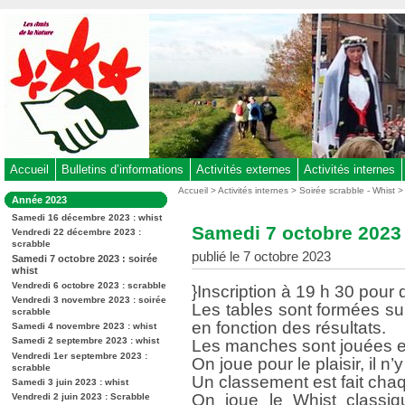
Aller
au
contenu
-
Aller
au
menu
principal
-
Accueil
Bulletins d’informations
Activités externes
Activités internes
Aller
Vous
Accueil
>
Activités internes
>
Soirée scrabble - Whist
Dans
Année 2023
êtes
à
la
ici
Samedi 16 décembre 2023 : whist
rubrique
la
Samedi 7 octobre 2023 
:
Vendredi 22 décembre 2023 :
:
recherche
scrabble
publié le 7 octobre 2023
Samedi 7 octobre 2023 : soirée
whist
Vendredi 6 octobre 2023 : scrabble
}Inscription à 19 h 30 pour 
Vendredi 3 novembre 2023 : soirée
Les tables sont formées s
scrabble
en fonction des résultats.
Samedi 4 novembre 2023 : whist
Samedi 2 septembre 2023 : whist
Les manches sont jouées en
Vendredi 1er septembre 2023 :
On joue pour le plaisir, il n’
scrabble
Un classement est fait chaq
Samedi 3 juin 2023 : whist
On joue le Whist classiqu
Vendredi 2 juin 2023 : Scrabble