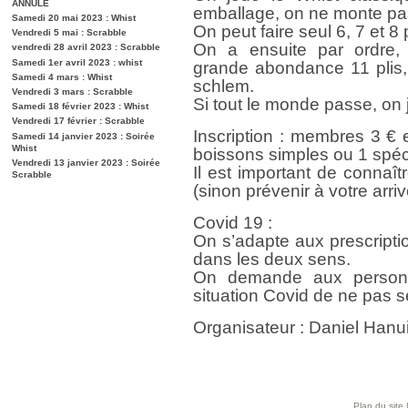
ANNULE
emballage, on ne monte pas
Samedi 20 mai 2023 : Whist
On peut faire seul 6, 7 et 8 p
Vendredi 5 mai : Scrabble
On a ensuite par ordre,
vendredi 28 avril 2023 : Scrabble
Samedi 1er avril 2023 : whist
grande abondance 11 plis, 
Samedi 4 mars : Whist
schlem.
Vendredi 3 mars : Scrabble
Si tout le monde passe, on
Samedi 18 février 2023 : Whist
Vendredi 17 février : Scrabble
Inscription : membres 3 €
Samedi 14 janvier 2023 : Soirée
Whist
boissons simples ou 1 spéc
Vendredi 13 janvier 2023 : Soirée
Il est important de connaît
Scrabble
(sinon prévenir à votre arriv
Covid 19 :
On s’adapte aux prescripti
dans les deux sens.
On demande aux personn
situation Covid de ne pas s
Organisateur : Daniel Han
Plan du site