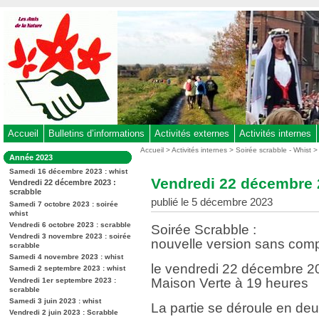
Aller
au
contenu
-
Aller
au
menu
principal
-
Accueil
Bulletins d’informations
Activités externes
Activités internes
Aller
Vous
Accueil
>
Activités internes
>
Soirée scrabble - Whist
Dans
Année 2023
êtes
à
la
ici
Samedi 16 décembre 2023 : whist
rubrique
la
Vendredi 22 décembre 
:
Vendredi 22 décembre 2023 :
:
recherche
scrabble
publié le 5 décembre 2023
Samedi 7 octobre 2023 : soirée
whist
Vendredi 6 octobre 2023 : scrabble
Soirée Scrabble :
Vendredi 3 novembre 2023 : soirée
nouvelle version sans comp
scrabble
Samedi 4 novembre 2023 : whist
le vendredi 22 décembre 2
Samedi 2 septembre 2023 : whist
Maison Verte à 19 heures
Vendredi 1er septembre 2023 :
scrabble
Samedi 3 juin 2023 : whist
La partie se déroule en de
Vendredi 2 juin 2023 : Scrabble