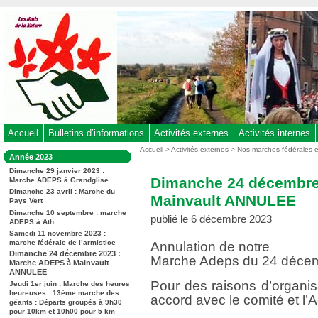
Aller
au
contenu
-
Aller
au
menu
principal
-
Accueil
Bulletins d’informations
Activités externes
Activités internes
Aller
Vous
Accueil
>
Activités externes
>
Nos marches fédérales 
Dans
Année 2023
êtes
à
la
ici
Dimanche 29 janvier 2023 :
rubrique
la
Dimanche 24 décembre
Marche ADEPS à Grandglise
:
:
recherche
Dimanche 23 avril : Marche du
Mainvault ANNULEE
Pays Vert
Dimanche 10 septembre : marche
publié le 6 décembre 2023
ADEPS à Ath
Samedi 11 novembre 2023 :
marche fédérale de l’armistice
Annulation de notre
Dimanche 24 décembre 2023 :
Marche Adeps du 24 déce
Marche ADEPS à Mainvault
ANNULEE
Pour des raisons d’organis
Jeudi 1er juin : Marche des heures
heureuses : 13ème marche des
accord avec le comité et l’
géants : Départs groupés à 9h30
pour 10km et 10h00 pour 5 km