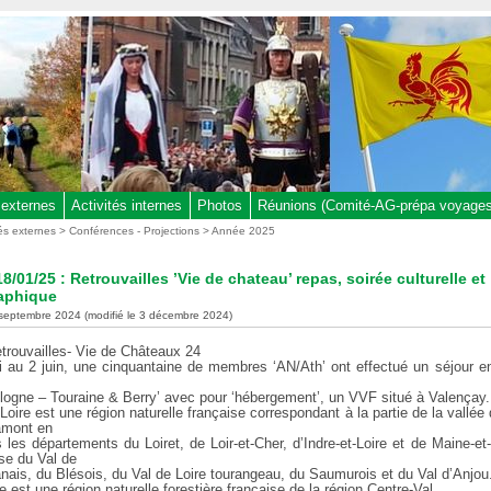
 externes
Activités internes
Photos
Réunions (Comité-AG-prépa voyages,
tés externes
>
Conférences - Projections
>
Année 2025
8/01/25 : Retrouvailles ’Vie de chateau’ repas, soirée culturelle et
aphique
 septembre 2024 (modifié le 3 décembre 2024)
etrouvailles- Vie de Châteaux 24
 au 2 juin, une cinquantaine de membres ‘AN/Ath’ ont effectué un séjour en
ologne – Touraine & Berry’ avec pour ‘hébergement’, un VVF situé à Valençay.
Loire est une région naturelle française correspondant à la partie de la vallée 
’amont en
 les départements du Loiret, de Loir-et-Cher, d’Indre-et-Loire et de Maine-et-
e du Val de
anais, du Blésois, du Val de Loire tourangeau, du Saumurois et du Val d’Anjou
 est une région naturelle forestière française de la région Centre-Val