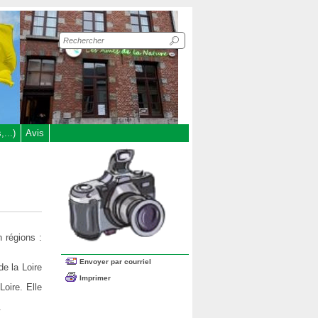
Recherche
sur
le
site
...)
Avis
 régions :
Envoyer par courriel
de la Loire
Imprimer
Loire. Elle
.