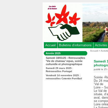
Aller
au
contenu
-
Aller
au
menu
principal
-
Accueil
Bulletins d’informations
Activités
Aller
Vous
Accueil
>
Activi
Dans
Année 2025
êtes
à
la
Samedi 18/01/25 : Retrouvailles
ici
rubrique
la
Samedi 1
’Vie de chateau’ repas, soirée
:
:
culturelle et photographique
recherche
photogr
Samedi 29 mars 2025 :
publié le 25
Retrouvailles Portugal
Vendredi 14 novembre 2025 :
Soirée -R
retrouvailles Cotentin Port-Bail
Du 24 mai
‘Val de
Loire – S
Le Val de 
située, d
aval, dans
se compos
Loire orlé
La Sologne