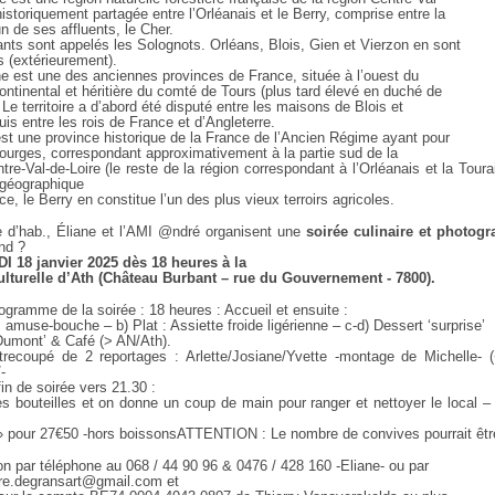
historiquement partagée entre l’Orléanais et le Berry, comprise entre la
’un de ses affluents, le Cher.
nts sont appelés les Solognots. Orléans, Blois, Gien et Vierzon en sont
s (extérieurement).
ne est une des anciennes provinces de France, située à l’ouest du
 continental et héritière du comté de Tours (plus tard élevé en duché de
 Le territoire a d’abord été disputé entre les maisons de Blois et
uis entre les rois de France et d’Angleterre.
est une province historique de la France de l’Ancien Régime ayant pour
Bourges, correspondant approximativement à la partie sud de la
tre-Val-de-Loire (le reste de la région correspondant à l’Orléanais et la Toura
 géographique
ce, le Berry en constitue l’un des plus vieux terroirs agricoles.
d’hab., Éliane et l’AMI @ndré organisent une
soirée culinaire et photog
nd ?
 18 janvier 2025 dès 18 heures à la
lturelle d’Ath (Château Burbant – rue du Gouvernement - 7800).
rogramme de la soirée : 18 heures : Accueil et ensuite :
 amuse-bouche – b) Plat : Assiette froide ligérienne – c-d) Dessert ‘surprise’
Dumont’ & Café (> AN/Ath).
recoupé de 2 reportages : Arlette/Josiane/Yvette -montage de Michelle- (
-
fin de soirée vers 21.30 :
es bouteilles et on donne un coup de main pour ranger et nettoyer le local –
 » pour 27€50 -hors boissonsATTENTION : Le nombre de convives pourrait être
n par téléphone au 068 / 44 90 96 & 0476 / 428 160 -Eliane- ou par
dre.degransart@gmail.com et