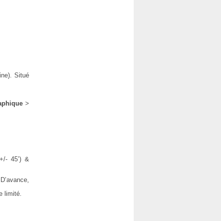
ine). Situé
raphique
>
+/- 45’) &
 D’avance,
 limité.