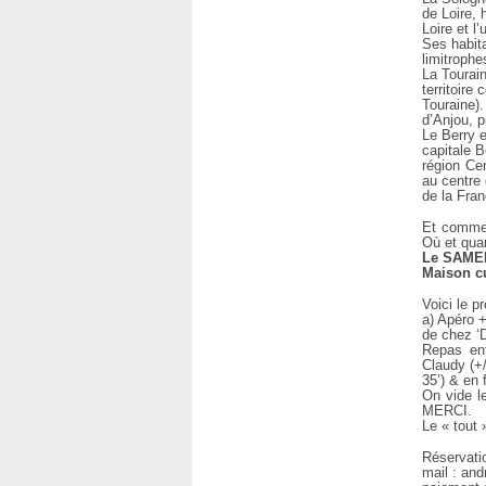
de Loire, 
Loire et l
Ses habita
limitrophe
La Tourai
territoire
Touraine).
d’Anjou, p
Le Berry 
capitale 
région Cen
au centre
de la Fran
Et comme 
Où et qua
Le SAMEDI
Maison cu
Voici le p
a) Apéro +
de chez ‘
Repas ent
Claudy (+/
35’) & en 
On vide l
MERCI.
Le « tout
Réservatio
mail : an