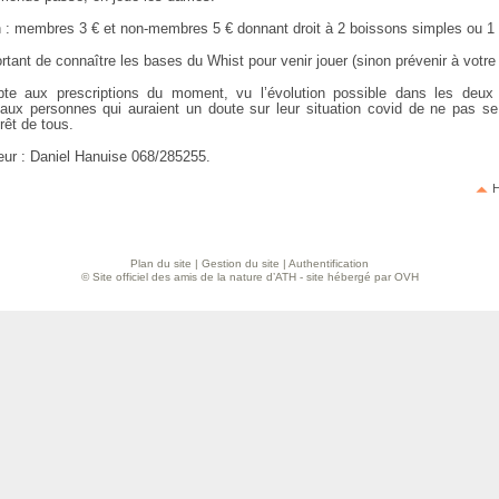
on : membres 3 € et non-membres 5 € donnant droit à 2 boissons simples ou 1 
ortant de connaître les bases du Whist pour venir jouer (sinon prévenir à votre 
te aux prescriptions du moment, vu l’évolution possible dans les deu
ux personnes qui auraient un doute sur leur situation covid de ne pas se
érêt de tous.
eur : Daniel Hanuise 068/285255.
H
Plan du site
|
Gestion du site
|
Authentification
© Site officiel des amis de la nature d’ATH - site hébergé par OVH