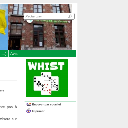
Recherche
sur
le
site
...)
Avis
ats.
Envoyer par courriel
onte pas à
Imprimer
misère sur