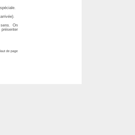
spéciale.
arrivée).
x sens. On
 présenter
aut de page