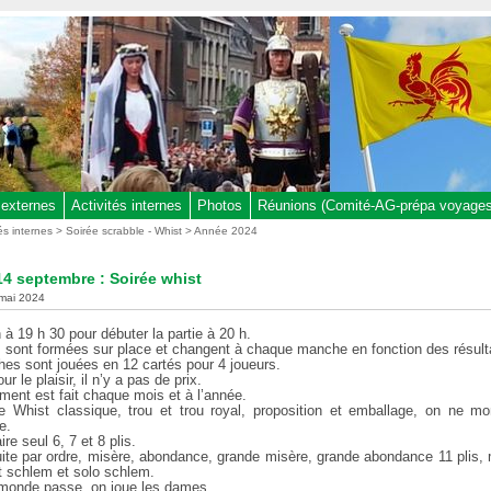
 externes
Activités internes
Photos
Réunions (Comité-AG-prépa voyages,
tés internes
>
Soirée scrabble - Whist
>
Année 2024
4 septembre : Soirée whist
 mai 2024
n à 19 h 30 pour débuter la partie à 20 h.
s sont formées sur place et changent à chaque manche en fonction des résult
es sont jouées en 12 cartés pour 4 joueurs.
r le plaisir, il n’y a pas de prix.
ment est fait chaque mois et à l’année.
e Whist classique, trou et trou royal, proposition et emballage, on ne m
e.
ire seul 6, 7 et 8 plis.
ite par ordre, misère, abondance, grande misère, grande abondance 11 plis, 
it schlem et solo schlem.
e monde passe, on joue les dames.