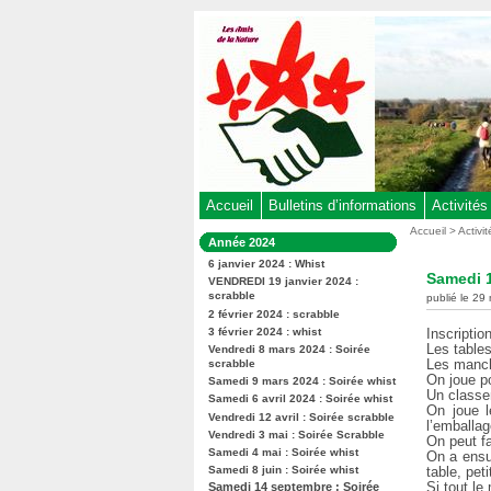
Aller
au
contenu
-
Aller
au
menu
principal
-
Accueil
Bulletins d’informations
Activités
Aller
Vous
Accueil
>
Activi
Dans
Année 2024
êtes
à
la
ici
6 janvier 2024 : Whist
rubrique
la
Samedi 1
:
VENDREDI 19 janvier 2024 :
:
recherche
scrabble
publié le 29
2 février 2024 : scrabble
3 février 2024 : whist
Inscriptio
Les table
Vendredi 8 mars 2024 : Soirée
Les manch
scrabble
On joue pou
Samedi 9 mars 2024 : Soirée whist
Un classe
Samedi 6 avril 2024 : Soirée whist
On joue l
Vendredi 12 avril : Soirée scrabble
l’emballag
Vendredi 3 mai : Soirée Scrabble
On peut fa
Samedi 4 mai : Soirée whist
On a ensu
Samedi 8 juin : Soirée whist
table, pet
Si tout l
Samedi 14 septembre : Soirée