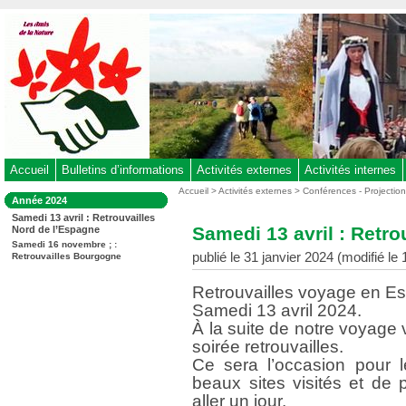
Aller
au
contenu
-
Aller
au
menu
principal
-
Accueil
Bulletins d’informations
Activités externes
Activités internes
Aller
Vous
Accueil
>
Activités externes
>
Conférences - Projectio
Dans
Année 2024
êtes
à
la
Samedi 13 avril : Retrouvailles
ici
rubrique
la
Samedi 13 avril : Retro
Nord de l’Espagne
:
:
recherche
Samedi 16 novembre ; :
publié le 31 janvier 2024 (modifié le
Retrouvailles Bourgogne
Retrouvailles voyage en Es
Samedi 13 avril 2024.
À la suite de notre voyage v
soirée retrouvailles.
Ce sera l’occasion pour l
beaux sites visités et de 
aller un jour.